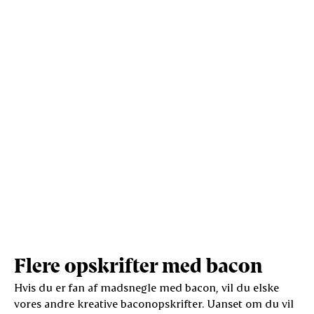
Protein (g)
8,1
21,3
Vis mere
Salt (g)
0,7
1,8
Flere opskrifter med bacon
Hvis du er fan af madsnegle med bacon, vil du elske
vores andre kreative baconopskrifter. Uanset om du vil