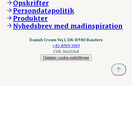
Opskrifter
Kontakt
ESS-FOOD.com
Persondatapolitik
Fonden Dansk Gastronomi
KLS.se
Produkter
nordicspoor.com
Nyhedsbrev med madinspiration
Scanhide.dk
Sokolow.pl
Danish Crown Vej 1, DK-8940 Randers
+45 8919 1919
CVR 26121264
Opdater cookie-indstillinger