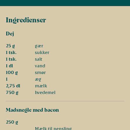
Ingredienser
Dej
25 g
gær
1 tsk.
sukker
1 tsk.
salt
1 dl
vand
100 g
smør
1
æg
2,75 dl
mælk
750 g
hvedemel
Madsnegle med bacon
250 g
Mælk til pensling