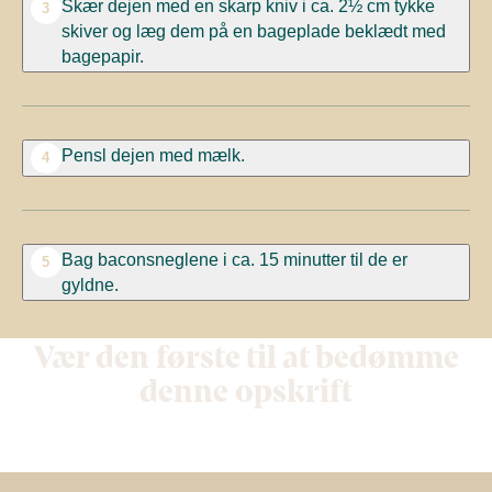
Skær dejen med en skarp kniv i ca. 2½ cm tykke
3
skiver og læg dem på en bageplade beklædt med
bagepapir.
Pensl dejen med mælk.
4
Bag baconsneglene i ca. 15 minutter til de er
5
gyldne.
Vær den første til at bedømme
denne opskrift