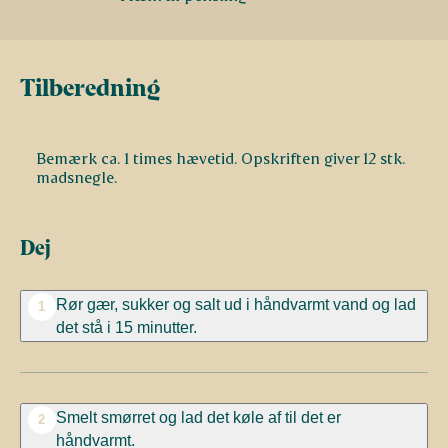
Tilberedning
Bemærk ca. 1 times hævetid. Opskriften giver 12 stk.
madsnegle.
Dej
Rør gær, sukker og salt ud i håndvarmt vand og lad
1
det stå i 15 minutter.
Smelt smørret og lad det køle af til det er
2
håndvarmt.