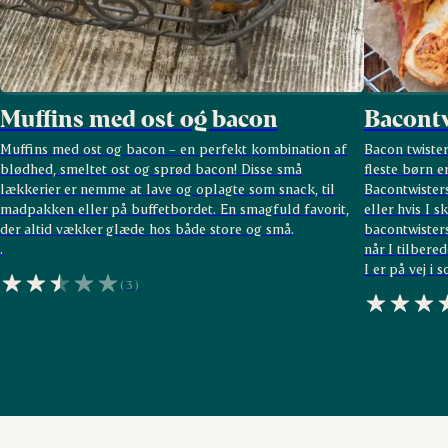
Muffins med ost og bacon
Bacontw
Muffins med ost og bacon – en perfekt kombination af
Bacon twister
blødhed, smeltet ost og sprød bacon! Disse små
fleste børn er
lækkerier er nemme at lave og oplagte som snack, til
Bacontwister
madpakken eller på buffetbordet. En smagfuld favorit,
eller hvis I 
der altid vækker glæde hos både store og små.
bacontwisters
.
når I tilbered
I er på vej i
(3)