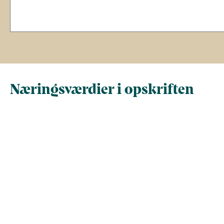
Næringsværdier i opskriften
Næringsindhold pr.
Næringsindhold 
100 g
person i opskrif
Total antal gram
100
131,8
Energi (kcal)
56,9
74,9
- Energi (kJ)
237,9
313,4