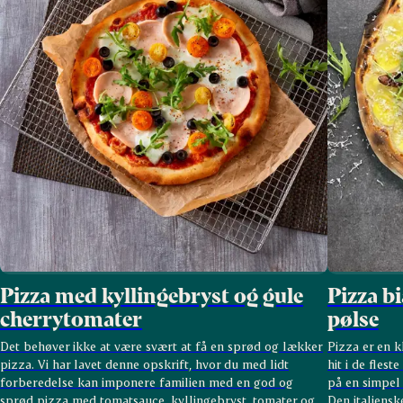
Pizza med kyllingebryst og gule
Pizza b
cherrytomater
pølse
Det behøver ikke at være svært at få en sprød og lækker
Pizza er en k
pizza. Vi har lavet denne opskrift, hvor du med lidt
hit i de fles
forberedelse kan imponere familien med en god og
på en simpel
sprød pizza med tomatsauce, kyllingebryst, tomater og
Den italiensk