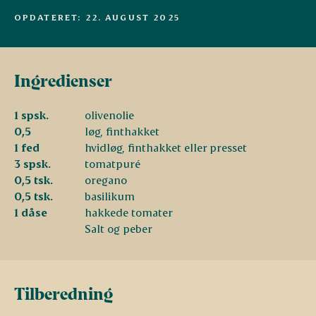
OPDATERET: 22. AUGUST 2025
Ingredienser
1 spsk.
olivenolie
0,5
løg, finthakket
1 fed
hvidløg, finthakket eller presset
3 spsk.
tomatpuré
0,5 tsk.
oregano
0,5 tsk.
basilikum
1 dåse
hakkede tomater
Salt og peber
Tilberedning