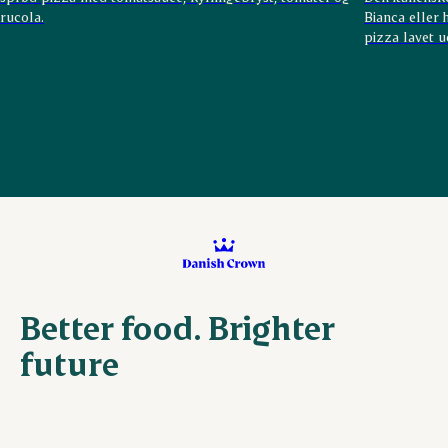
rucola.
Bianca eller 
pizza lavet 
Better food. Brighter
future