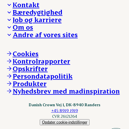
Kontakt
Bæredygtighed
Besøg Danish Crown
Job og karriere
Presse og nyheder
Fra jord til bord
Om os
Reklamationer
Hverdagen
Arbejd med os
Andre af vores sites
Whistleblower
Ansvarlighed og nøgletal
Ledige stillinger
Hvem er vi
Øvrige henvendelser
Mød Danish Crown
Brand og visuel identitet
Andelsejere - gris
Vi går forrest
Andelsejere - kreatur
Cookies
Vores resultater
Danishcrownprofessional.com
Kontrolrapporter
Vores lokationer
DAT-Schaub.com
Opskrifter
Kontakt
ESS-FOOD.com
Persondatapolitik
Fonden Dansk Gastronomi
KLS.se
Produkter
nordicspoor.com
Nyhedsbrev med madinspiration
Scanhide.dk
Sokolow.pl
Danish Crown Vej 1, DK-8940 Randers
+45 8919 1919
CVR 26121264
Opdater cookie-indstillinger