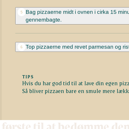
Bag pizzaerne midt i ovnen i cirka 15 minut
5
gennembagte.
Top pizzaerne med revet parmesan og riste
6
TIPS
Hvis du har god tid til at lave din egen piz
Så bliver pizzaen bare en smule mere
lækk
 første til at bedømme de