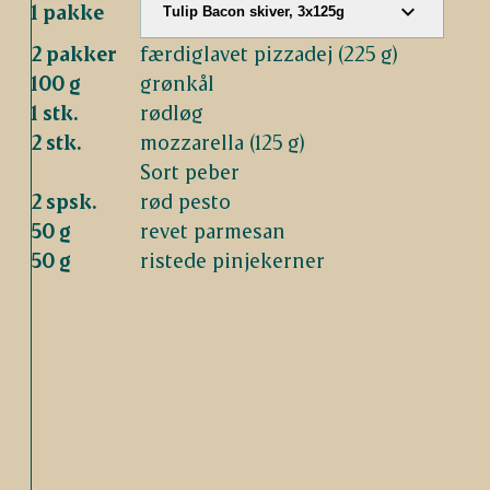
1 pakke
Tulip Bacon skiver, 3x125g
2 pakker
færdiglavet pizzadej (225 g)
100 g
grønkål
1 stk.
rødløg
2 stk.
mozzarella (125 g)
Sort peber
2 spsk.
rød pesto
50 g
revet parmesan
50 g
ristede pinjekerner