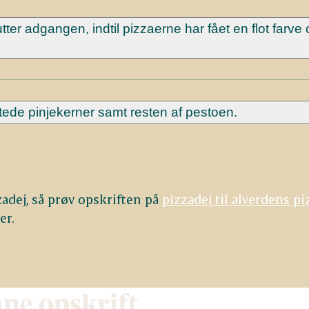
ter adgangen, indtil pizzaerne har fået en flot farve 
de pinjekerner samt resten af ​​pestoen.
zadej, så prøv opskriften på
pizzadej til alverdens pi
er.
nne opskrift