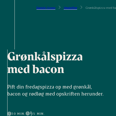
Danish Crown
Opskrifter
Grønkålspizza med b
Grønkålspizza
med bacon
Pift din fredagspizza op med grønkål,
bacon og rødløg med opskriften herunder.
30 MIN.
15 MIN.