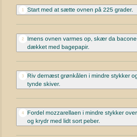
Start med at sætte ovnen på 225 grader.
1
Imens ovnen varmes op, skær da baconen 
2
dækket med bagepapir.
Riv dernæst grønkålen i mindre stykker og 
3
tynde skiver.
Fordel mozzarellaen i mindre stykker ove
4
og krydr med lidt sort peber.