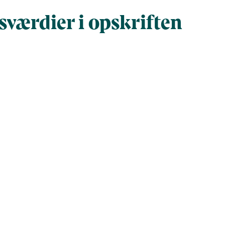
værdier i opskriften
Næringsindhold pr. 100 g
Næringsindh
gram
100
351,5
272
956
1.137,9
3.999,7
16,2
56,9