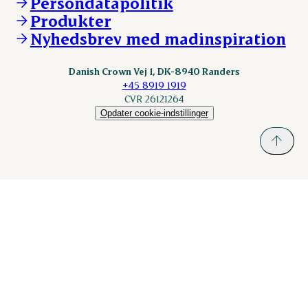
Persondatapolitik
KLS.se
Produkter
nordicspoor.com
Nyhedsbrev med madinspiration
Scanhide.dk
Sokolow.pl
Danish Crown Vej 1, DK-8940 Randers
+45 8919 1919
CVR 26121264
Opdater cookie-indstillinger