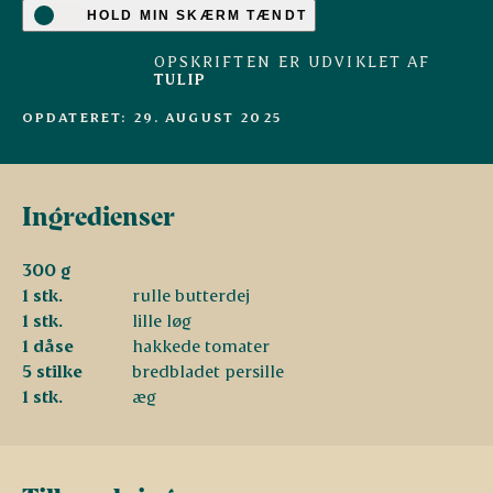
HOLD MIN SKÆRM TÆNDT
OPSKRIFTEN ER UDVIKLET AF
TULIP
OPDATERET: 29. AUGUST 2025
Ingredienser
300 g
1 stk.
rulle butterdej
1 stk.
lille løg
1 dåse
hakkede tomater
5 stilke
bredbladet persille
1 stk.
æg