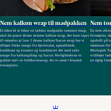
Nem kalkun wrap til madpakken
Nem to
Er tiden til at bikse en lækker madpakke sammen knap,
En nem aften
skal du prøve denne nemme kalkun wrap, der bare tager
fornøjelse, d
10 minutter at lave. I denne kalkun/bacon wrap har vi
opskrift på 
tilføjet friske smage fra hjertesalat, spinatbløde,
minimum forb
basilikum og tomater og kombineret det med salte
Økologisk To
smage fra kalkunpålæg og bacon. Herlighederne er
vi tilføjet 
pakket ind i en fuldkornswrap, der er smut i klassisk
en rigtig fami
tomatpesto.