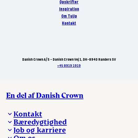
Opskrifter
Inspiration
Om Tulip
Kontakt
Danish Crown A/S - Danish Crown Vej 1, DK-8940 Randers SV
+45 8919 1919
En del af Danish Crown
Kontakt
Bæredygtighed
Besøg Danish Crown
Job og karriere
Presse og nyheder
Fra jord til bord
Om os
Reklamationer