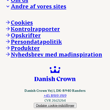
Hverdagen
Arbejd med os
Andre af vores sites
Whistleblower
Ansvarlighed og nøgletal
Ledige stillinger
Hvem er vi
Øvrige henvendelser
Mød Danish Crown
Brand og visuel identitet
Andelsejere - gris
Vi går forrest
Andelsejere - kreatur
Cookies
Vores resultater
Danishcrownprofessional.com
Kontrolrapporter
Vores lokationer
DAT-Schaub.com
Opskrifter
Kontakt
ESS-FOOD.com
Persondatapolitik
Fonden Dansk Gastronomi
KLS.se
Produkter
nordicspoor.com
Nyhedsbrev med madinspiration
Scanhide.dk
Sokolow.pl
Danish Crown Vej 1, DK-8940 Randers
+45 8919 1919
CVR 26121264
Opdater cookie-indstillinger