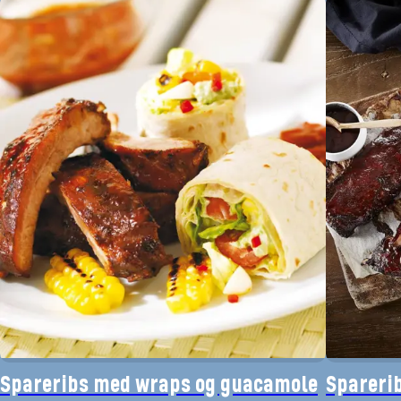
Spareribs med wraps og guacamole
Sparerib