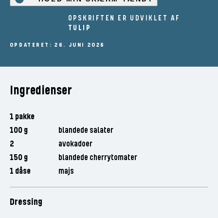
OPSKRIFTEN ER UDVIKLET AF
TULIP
OPDATERET: 26. JUNI 2026
Ingredienser
1 pakke
100 g
blandede salater
2
avokadoer
150 g
blandede cherrytomater
1 dåse
majs
Dressing