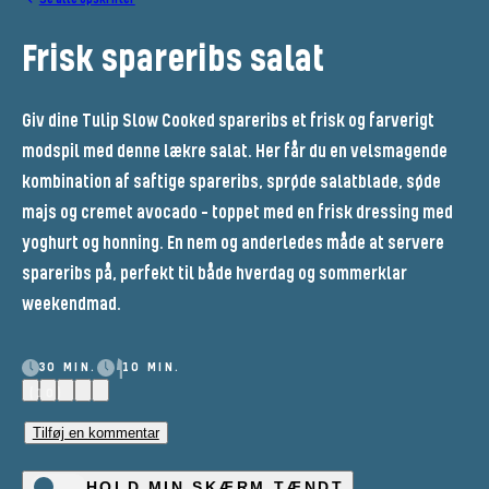
Frisk spareribs salat
Giv dine Tulip Slow Cooked spareribs et frisk og farverigt
modspil med denne lækre salat. Her får du en velsmagende
kombination af saftige spareribs, sprøde salatblade, søde
majs og cremet avocado – toppet med en frisk dressing med
yoghurt og honning. En nem og anderledes måde at servere
spareribs på, perfekt til både hverdag og sommerklar
weekendmad.
30 MIN.
10 MIN.
(10)
Tilføj en kommentar
HOLD MIN SKÆRM TÆNDT