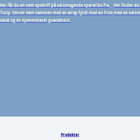
Her får du en nem opskrift på velsmagende spareribs fra
Her finder du
Tulip. Servér dem sammen med en wrap fyldt med en frisk
med en velsma
salat og en hjemmelavet guacamole.
Produkter