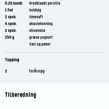
0,25 bundt
bredbladet persille
1 fed
hvidløg
2 spsk.
limesaft
4 spsk.
akaciehonning
2 spsk.
olivenolie
250 g
græsk yoghurt
Salt og peber
Topping
2
forårsløg
Tilberedning