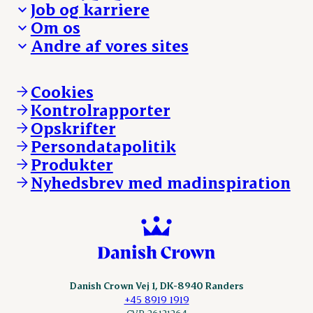
Job og karriere
Presse og nyheder
Fra jord til bord
Om os
Reklamationer
Hverdagen
Arbejd med os
Andre af vores sites
Whistleblower
Ansvarlighed og nøgletal
Ledige stillinger
Hvem er vi
Øvrige henvendelser
Mød Danish Crown
Brand og visuel identitet
Andelsejere - gris
Vi går forrest
Andelsejere - kreatur
Cookies
Vores resultater
Danishcrownprofessional.com
Kontrolrapporter
Vores lokationer
DAT-Schaub.com
Opskrifter
Kontakt
ESS-FOOD.com
Persondatapolitik
Fonden Dansk Gastronomi
KLS.se
Produkter
nordicspoor.com
Nyhedsbrev med madinspiration
Scanhide.dk
Sokolow.pl
Danish Crown Vej 1, DK-8940 Randers
+45 8919 1919