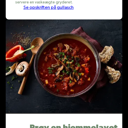
servere en vaskeægte gryderet.
Se opskriften på gullasch
Prøv en hjemmelavet