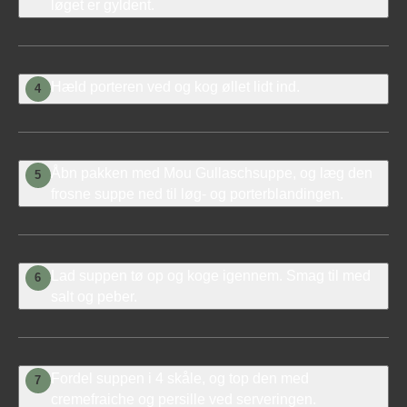
løget er gyldent.
Hæld porteren ved og kog øllet lidt ind.
4
Åbn pakken med Mou Gullaschsuppe, og læg den
5
frosne suppe ned til løg- og porterblandingen.
Lad suppen tø op og koge igennem. Smag til med
6
salt og peber.
Fordel suppen i 4 skåle, og top den med
7
cremefraiche og persille ved serveringen.