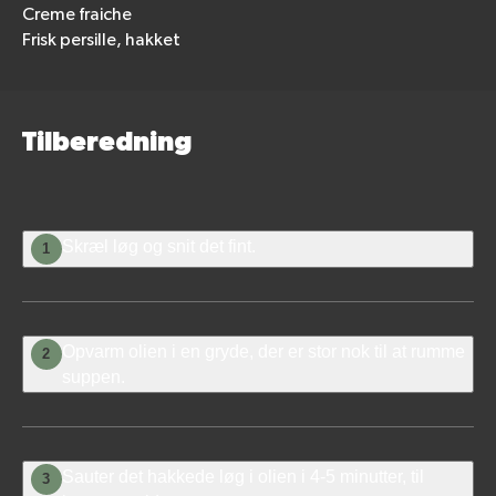
Creme fraiche
Frisk persille, hakket
Tilberedning
Skræl løg og snit det fint.
1
Opvarm olien i en gryde, der er stor nok til at rumme
2
suppen.
Sauter det hakkede løg i olien i 4-5 minutter, til
3