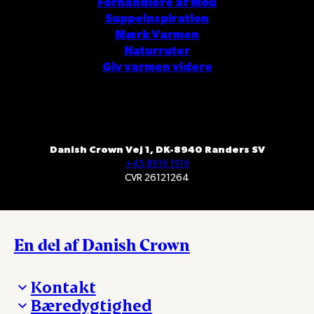
Forhandlere af Mou
Suppeinspiration
Mærk Varmen
Naturruter
Giv varmen videre
Danish Crown Vej 1, DK-8940 Randers SV
+45 8919 1919
CVR 26121264
En del af Danish Crown
Kontakt
Bæredygtighed
Besøg Danish Crown