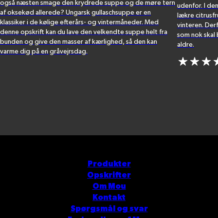
også næsten smage den krydrede suppe og de møre tern
udenfor. I de
af oksekød allerede? Ungarsk gullaschsuppe er en
lækre citrusf
klassiker i de kølige efterårs- og vintermåneder. Med
vinteren. Der
denne opskrift kan du lave den velkendte suppe helt fra
som nok skal 
bunden og give den masser af kærlighed, så den kan
aldre.
varme dig på en gråvejrsdag.
Produkter
Opskrifter
Om Mou
Kontakt
Spørgsmål og svar