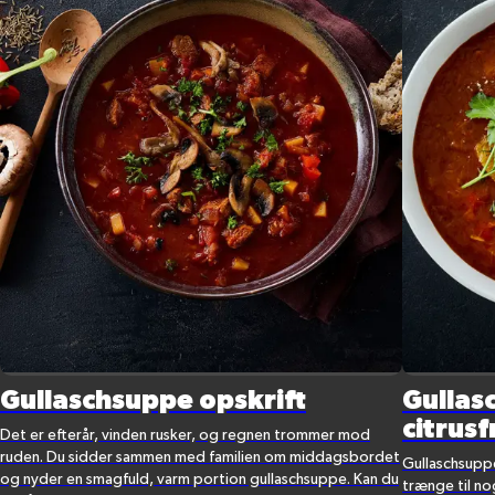
Gullaschsuppe opskrift
Gullas
citrus
Det er efterår, vinden rusker, og regnen trommer mod
ruden. Du sidder sammen med familien om middagsbordet
Gullaschsuppe
og nyder en smagfuld, varm portion gullaschsuppe. Kan du
trænge til no