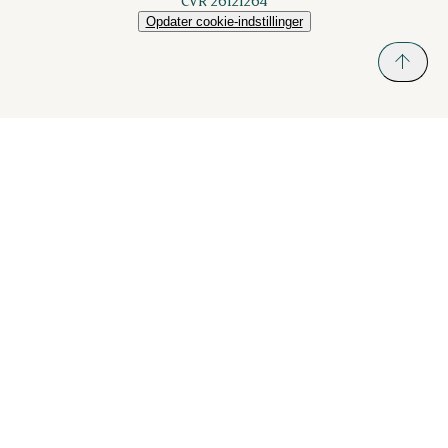
CVR 26121264
Opdater cookie-indstillinger