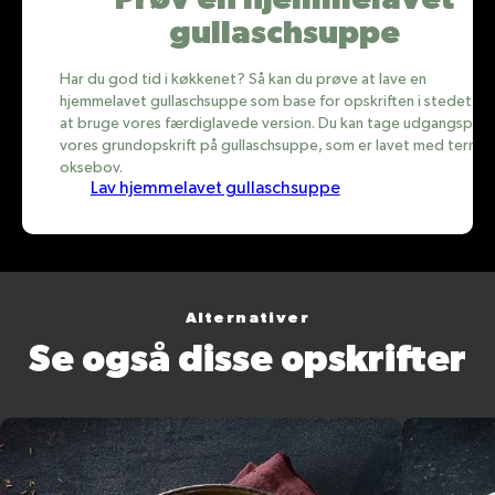
gullaschsuppe
Har du god tid i køkkenet? Så kan du prøve at lave en
hjemmelavet gullaschsuppe som base for opskriften i stedet fo
at bruge vores færdiglavede version. Du kan tage udgangspunkt
vores grundopskrift på gullaschsuppe, som er lavet med tern af
oksebov.
Lav hjemmelavet gullaschsuppe
Alternativer
Se også disse opskrifter