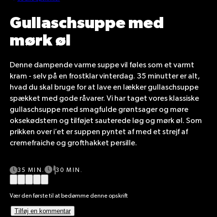
Gullaschsuppe med
mørk øl
Denne dampende varme suppe vil føles som et varmt
kram - selv på en frostklar vinterdag. 35 minutter er alt,
hvad du skal bruge for at lave en lækker gullaschsuppe
spækket med gode råvarer.
Vi har taget vores klassiske
gullaschsuppe med smagfulde grøntsager og møre
oksekødstern og tilføjet sauterede løg og mørk øl. Som
prikken over i’et er suppen pyntet af med et strejf af
cremefraiche og grofthakket persille.
35 MIN.
30 MIN.
Vær den første til at bedømme denne opskrift
Tilføj en kommentar