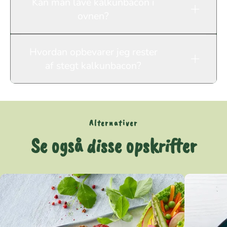
Kan man lave kalkunbacon i
ovnen?
Hvordan opbevarer jeg rester
af stegt kalkunbacon?
Alternativer
Se også disse opskrifter