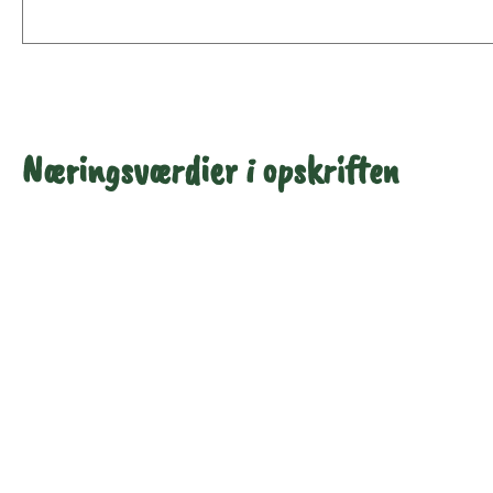
Næringsværdier i opskriften
Næringsindhold pr.
Næringsindhold pr.
100 g
person i opskriften
Total antal gram
100
62,5
Energi (kcal)
117
73,1
- Energi (kJ)
489,5
306