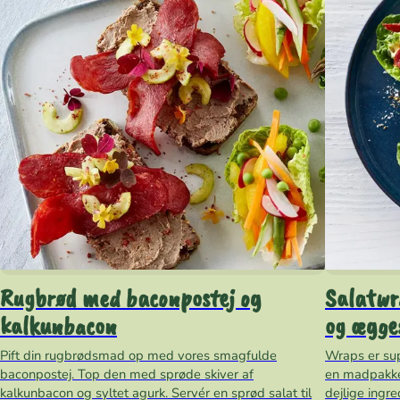
Rugbrød med baconpostej og
Salatwr
kalkunbacon
og ægge
Pift din rugbrødsmad op med vores smagfulde
Wraps er su
baconpostej. Top den med sprøde skiver af
en madpakke
kalkunbacon og syltet agurk. Servér en sprød salat til
dejlige ingre