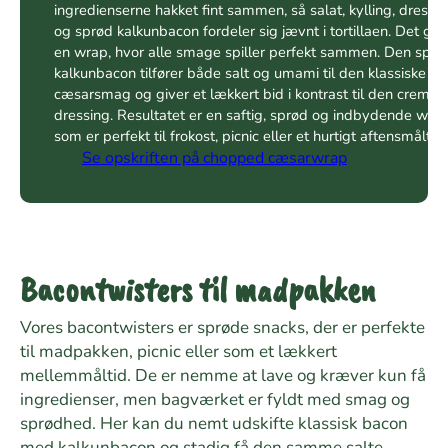
ingredienserne hakket fint sammen, så salat, kylling, dressi
og sprød kalkunbacon fordeler sig jævnt i tortillaen. Det giv
en wrap, hvor alle smage spiller perfekt sammen. Den sprø
kalkunbacon tilfører både salt og umami til den klassiske
cæsarsmag og giver et lækkert bid i kontrast til den creme
dressing. Resultatet er en saftig, sprød og indbydende wrap
som er perfekt til frokost, picnic eller et hurtigt aftensmåltid.
Se opskriften på chopped cæsarwrap
Bacontwisters til madpakken
Vores bacontwisters er sprøde snacks, der er perfekte
til madpakken, picnic eller som et lækkert
mellemmåltid. De er nemme at lave og kræver kun få
ingredienser, men bagværket er fyldt med smag og
sprødhed. Her kan du nemt udskifte klassisk bacon
med kalkunbacon og stadig få den samme salte