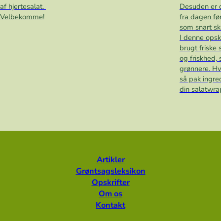
af hjertesalat.
Desuden er d
Velbekomme!
fra dagen før
som snart sk
I denne opskri
brugt friske
og friskhed,
grønnere. H
så pak ingre
din salatwra
Artikler
Grøntsagsleksikon
Opskrifter
Om os
Kontakt