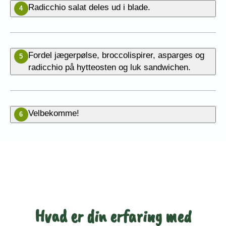
Radicchio salat deles ud i blade.
4
Fordel jægerpølse, broccolispirer, asparges og
5
radicchio på hytteosten og luk sandwichen.
Velbekomme!
6
Bedøm denne opskrift
Hvad er din erfaring med