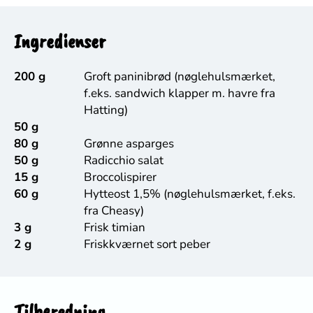
Ingredienser
200 g
Groft paninibrød (nøglehulsmærket,
f.eks. sandwich klapper m. havre fra
Hatting)
50 g
80 g
Grønne asparges
50 g
Radicchio salat
15 g
Broccolispirer
60 g
Hytteost 1,5% (nøglehulsmærket, f.eks.
fra Cheasy)
3 g
Frisk timian
2 g
Friskkværnet sort peber
Tilberedning