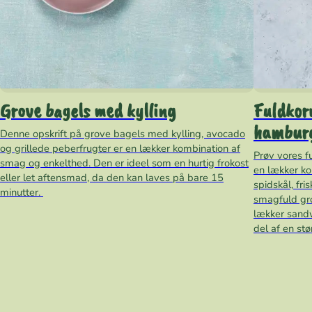
Grove bagels med kylling
Fuldkor
hambur
Denne opskrift på grove bagels med kylling, avocado
og grillede peberfrugter er en lækker kombination af
Prøv vores f
smag og enkelthed. Den er ideel som en hurtig frokost
en lækker ko
eller let aftensmad, da den kan laves på bare 15
spidskål, fr
minutter.
smagfuld gr
lækker sandw
del af en stø