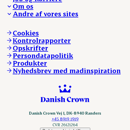
Presse og nyheder
Fra jord til bord
Om os
Reklamationer
Hverdagen
Arbejd med os
Andre af vores sites
Whistleblower
Ansvarlighed og nøgletal
Ledige stillinger
Hvem er vi
Øvrige henvendelser
Mød Danish Crown
Brand og visuel identitet
Andelsejere - gris
Vi går forrest
Andelsejere - kreatur
Cookies
Vores resultater
Danishcrownprofessional.com
Kontrolrapporter
Vores lokationer
DAT-Schaub.com
Opskrifter
Kontakt
ESS-FOOD.com
Persondatapolitik
Fonden Dansk Gastronomi
KLS.se
Produkter
nordicspoor.com
Nyhedsbrev med madinspiration
Scanhide.dk
Sokolow.pl
Danish Crown Vej 1, DK-8940 Randers
+45 8919 1919
CVR 26121264