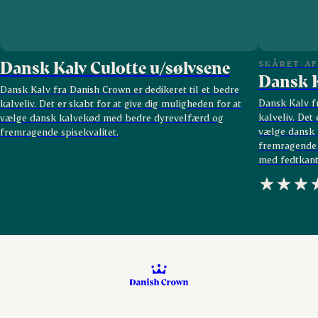
Dansk Kalv Culotte u/sølvsene
SKÅRET AF
Dansk K
Dansk Kalv fra Danish Crown er dedikeret til et bedre
Dansk Kalv fr
kalveliv. Det er skabt for at give dig muligheden for at
kalveliv. Det
vælge dansk kalvekød med bedre dyrevelfærd og
vælge dansk 
fremragende spisekvalitet.
fremragende s
med fedtkant