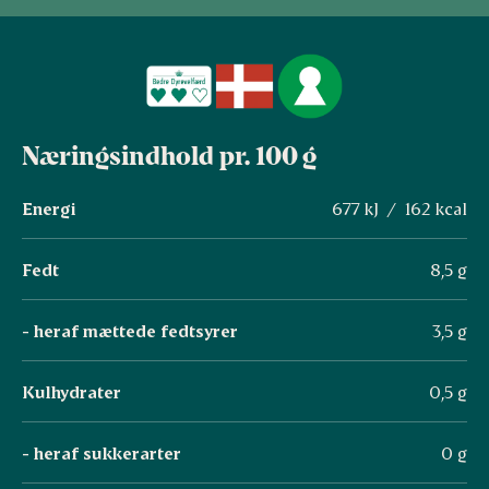
Næringsindhold pr. 100 g
Energi
677 kJ / 162 kcal
Fedt
8,5 g
- heraf mættede fedtsyrer
3,5 g
Kulhydrater
0,5 g
- heraf sukkerarter
0 g