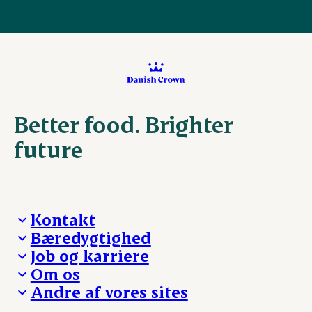
Better food. Brighter
future
Kontakt
Bæredygtighed
Besøg Danish Crown
Job og karriere
Presse og nyheder
Fra jord til bord
Om os
Reklamationer
Hverdagen
Arbejd med os
Andre af vores sites
Whistleblower
Ansvarlighed og nøgletal
Ledige stillinger
Hvem er vi
Øvrige henvendelser
Mød Danish Crown