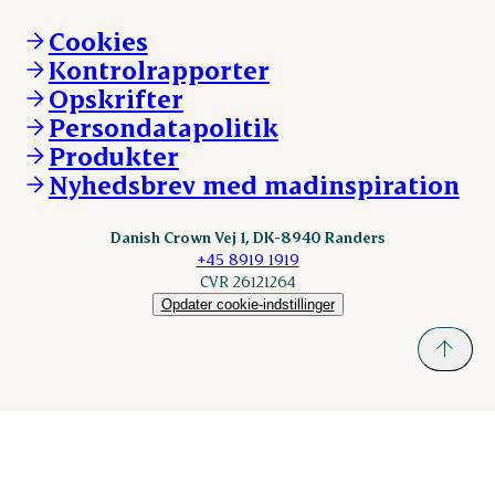
Brand og visuel identitet
Andelsejere - gris
Vi går forrest
Andelsejere - kreatur
Cookies
Vores resultater
Danishcrownprofessional.com
Kontrolrapporter
Vores lokationer
DAT-Schaub.com
Opskrifter
Kontakt
ESS-FOOD.com
Persondatapolitik
Fonden Dansk Gastronomi
KLS.se
Produkter
nordicspoor.com
Nyhedsbrev med madinspiration
Scanhide.dk
Sokolow.pl
Danish Crown Vej 1, DK-8940 Randers
+45 8919 1919
CVR 26121264
Opdater cookie-indstillinger