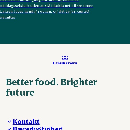
middagsselskab uden at stå i køkkenet i flere timer.
Laksen laves nemlig i ovnen, og det tager kun 20
minutter
Better food. Brighter
future
Kontakt
Bæredygtighed