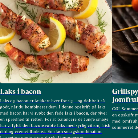
Laks i bacon
Grillsp
Jomfru
Laks og bacon er lækkert hver for sig – og dobbelt så
godt, når du kombinerer dem. I denne opskrift på laks
GØL Sommer Gr
med bacon har vi svøbt den fede laks i bacon, der giver
en opskrift m
en sprødhed til retten. For at balancere de tunge smage
med jomfruhu
har vi fyldt den baconsvøbte laks med syrlig citron, frisk
sommerret de
dild og cremet flødeost. En skøn sma.gskombination.
Lav retten næste gang, du skal imponere et