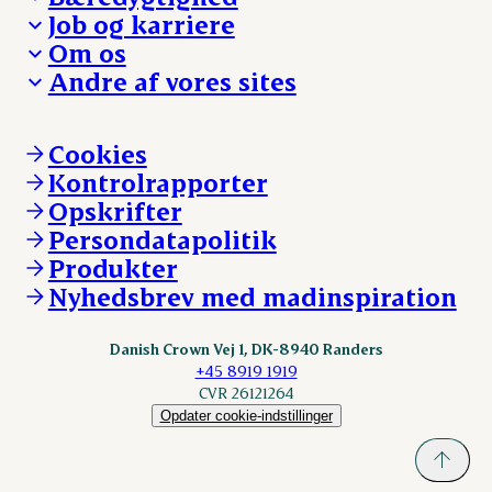
Besøg Danish Crown
Job og karriere
Presse og nyheder
Fra jord til bord
Om os
Reklamationer
Hverdagen
Arbejd med os
Andre af vores sites
Whistleblower
Ansvarlighed og nøgletal
Ledige stillinger
Hvem er vi
Øvrige henvendelser
Mød Danish Crown
Brand og visuel identitet
Andelsejere - gris
Vi går forrest
Andelsejere - kreatur
Cookies
Vores resultater
Danishcrownprofessional.com
Kontrolrapporter
Vores lokationer
DAT-Schaub.com
Opskrifter
Kontakt
ESS-FOOD.com
Persondatapolitik
Fonden Dansk Gastronomi
KLS.se
Produkter
nordicspoor.com
Nyhedsbrev med madinspiration
Scanhide.dk
Sokolow.pl
Danish Crown Vej 1, DK-8940 Randers
+45 8919 1919
CVR 26121264
Opdater cookie-indstillinger