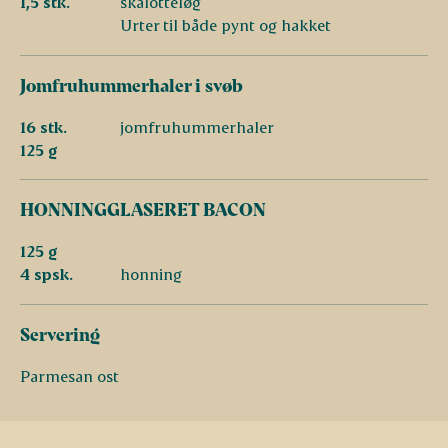
1,5 stk.
skalotteløg
Urter til både pynt og hakket
Jomfruhummerhaler i svøb
16 stk.
jomfruhummerhaler
125 g
HONNINGGLASERET BACON
125 g
4 spsk.
honning
Servering
Parmesan ost