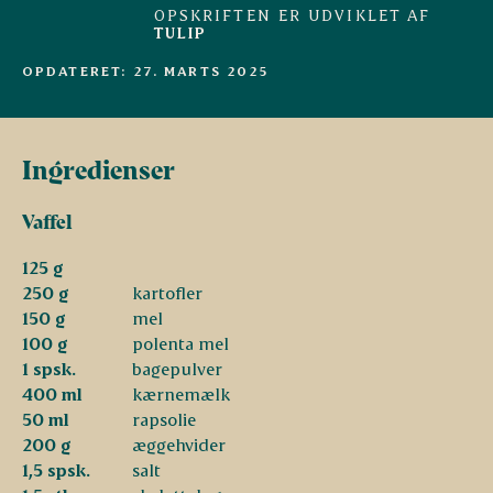
OPSKRIFTEN ER UDVIKLET AF
TULIP
OPDATERET: 27. MARTS 2025
Ingredienser
Vaffel
125 g
250 g
kartofler
150 g
mel
100 g
polenta mel
1 spsk.
bagepulver
400 ml
kærnemælk
50 ml
rapsolie
200 g
æggehvider
1,5 spsk.
salt