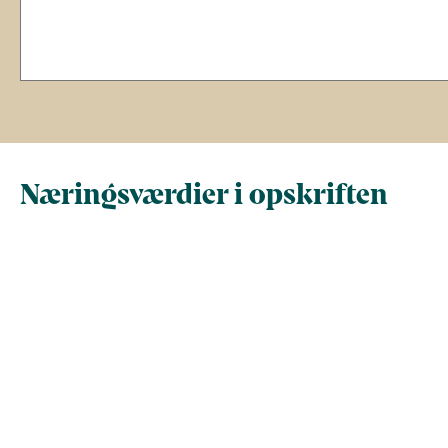
Næringsværdier i opskriften
Næringsindhold pr.
Næringsindhold 
100 g
person i opskrif
Total antal gram
100
183,7
Energi (kcal)
157,9
290
- Energi (kJ)
660,5
1.213,4