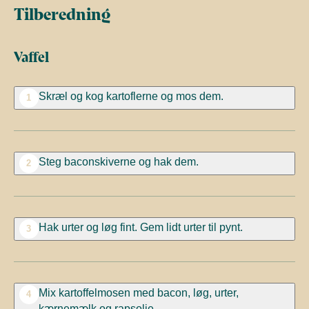
Tilberedning
Vaffel
Skræl og kog kartoflerne og mos dem.
1
Steg baconskiverne og hak dem.
2
Hak urter og løg fint. Gem lidt urter til pynt.
3
Mix kartoffelmosen med bacon, løg, urter,
4
kærnemælk og rapsolie.