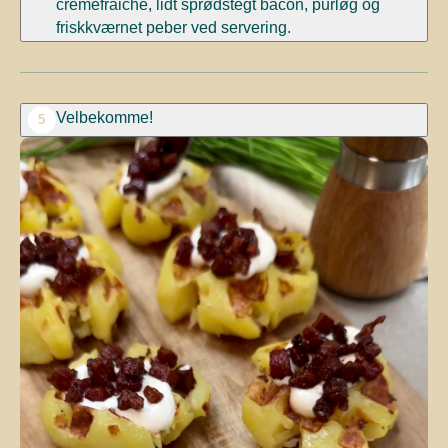
cremefraiche,
lidt sprødstegt
bacon, purløg og
friskkværnet peber ved servering.
Velbekomme!
5