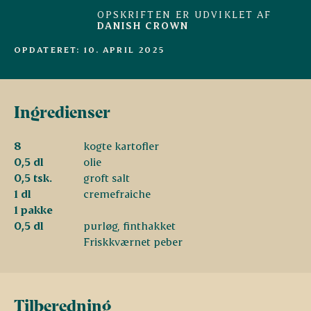
OPSKRIFTEN ER UDVIKLET AF
DANISH CROWN
OPDATERET: 10. APRIL 2025
Ingredienser
8
kogte kartofler
0,5 dl
olie
0,5 tsk.
groft salt
1 dl
cremefraiche
1 pakke
0,5 dl
purløg, finthakket
Friskkværnet peber
Tilberedning