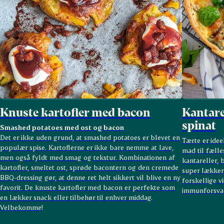
Knuste kartofler med bacon
Kantare
spinat
Smashed potatoes med ost og bacon
Det er ikke uden grund, at smashed potatoes er blevet en
Tærte er idee
populær spise. Kartoflerne er ikke bare nemme at lave,
mad til fælle
men også fyldt med smag og tekstur. Kombinationen af
kantareller,
kartofler, smeltet ost, sprøde bacontern og den cremede
super lækkert
BBQ-dressing gør, at denne ret helt sikkert vil blive en ny
forskellige v
favorit. De knuste kartofler med bacon er perfekte som
immunforsva
en lækker snack eller tilbehør til enhver middag.
Velbekomme!