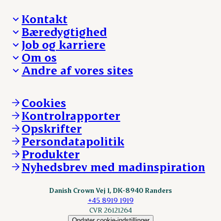
Kontakt
Bæredygtighed
Besøg Danish Crown
Job og karriere
Presse og nyheder
Fra jord til bord
Om os
Reklamationer
Hverdagen
Arbejd med os
Andre af vores sites
Whistleblower
Ansvarlighed og nøgletal
Ledige stillinger
Hvem er vi
Øvrige henvendelser
Mød Danish Crown
Brand og visuel identitet
Andelsejere - gris
Vi går forrest
Andelsejere - kreatur
Cookies
Vores resultater
Danishcrownprofessional.com
Kontrolrapporter
Vores lokationer
DAT-Schaub.com
Opskrifter
Kontakt
ESS-FOOD.com
Persondatapolitik
Fonden Dansk Gastronomi
KLS.se
Produkter
nordicspoor.com
Nyhedsbrev med madinspiration
Scanhide.dk
Sokolow.pl
Danish Crown Vej 1, DK-8940 Randers
+45 8919 1919
CVR 26121264
Opdater cookie-indstillinger