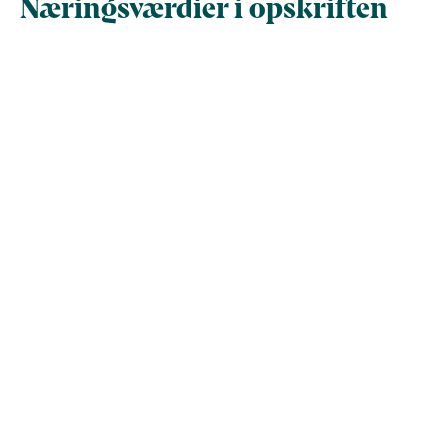
Næringsværdier i opskriften
Næringsindhold pr.
Næringsindhold 
100 g
person i opskrif
Total antal gram
100
670,3
Energi (kcal)
140,7
943,2
- Energi (kJ)
588,8
3.946,2
Fedt (g)
7,6
50,7
- heraf mættede
0
0
fedtsyrer (g)
Kulhydrater (g)
14,7
98,3