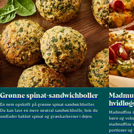
Grønne spinat-sandwichboller
Madmuff
hvidløg
En nem opskrift på grønne spinat-sandwichboller.
Du kan lave en mere neutral sandwichbolle, hvis du
Madmuffins me
undlader hakket spinat og græskarkerner i dejen.
børn og voksn
madmuffins sa
portioner og 