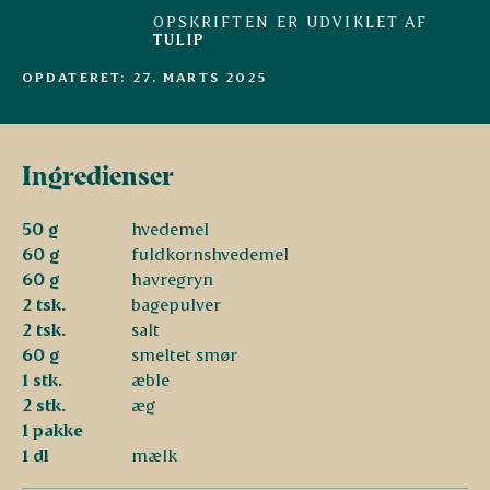
OPSKRIFTEN ER UDVIKLET AF
TULIP
OPDATERET: 27. MARTS 2025
Ingredienser
50 g
hvedemel
60 g
fuldkornshvedemel
60 g
havregryn
2 tsk.
bagepulver
2 tsk.
salt
60 g
smeltet smør
1 stk.
æble
2 stk.
æg
1 pakke
1 dl
mælk