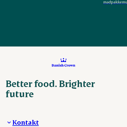
madpakkemuf
Better food. Brighter
future
Kontakt