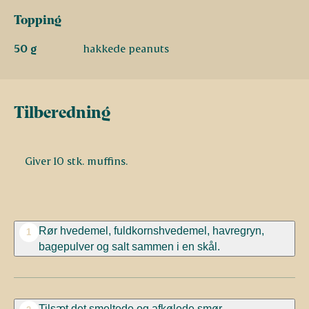
Topping
50 g
hakkede peanuts
Tilberedning
Giver 10 stk. muffins.
Rør hvedemel, fuldkornshvedemel, havregryn,
1
bagepulver og salt sammen i en skål.
Tilsæt det smeltede og afkølede smør.