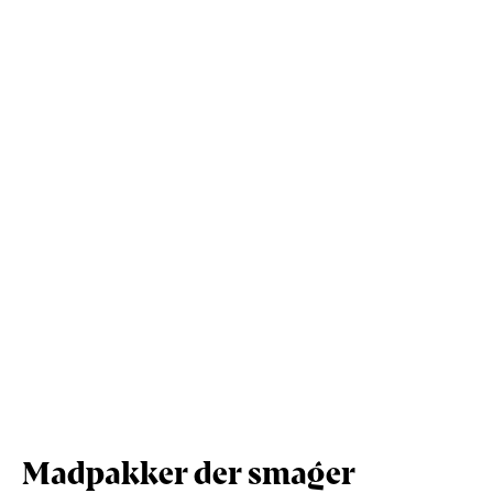
Kostfibre (g)
2,9
5,9
Protein (g)
10
20,3
Vis mere
Salt (g)
1,8
3,6
Madpakker der smager