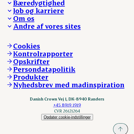
Bæredygtighed
Besøg Danish Crown
Job og karriere
Presse og nyheder
Fra jord til bord
Om os
Reklamationer
Hverdagen
Arbejd med os
Andre af vores sites
Whistleblower
Ansvarlighed og nøgletal
Ledige stillinger
Hvem er vi
Øvrige henvendelser
Mød Danish Crown
Brand og visuel identitet
Andelsejere - gris
Vi går forrest
Andelsejere - kreatur
Cookies
Vores resultater
Danishcrownprofessional.com
Kontrolrapporter
Vores lokationer
DAT-Schaub.com
Opskrifter
Kontakt
ESS-FOOD.com
Persondatapolitik
Fonden Dansk Gastronomi
KLS.se
Produkter
nordicspoor.com
Nyhedsbrev med madinspiration
Scanhide.dk
Sokolow.pl
Danish Crown Vej 1, DK-8940 Randers
+45 8919 1919
CVR 26121264
Opdater cookie-indstillinger