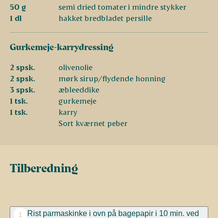
50 g
semi dried tomater i mindre stykker
1 dl
hakket bredbladet persille
Gurkemeje-karrydressing
2 spsk.
olivenolie
2 spsk.
mørk sirup/flydende honning
3 spsk.
æbleeddike
1 tsk.
gurkemeje
1 tsk.
karry
Sort kværnet peber
Tilberedning
Rist parmaskinke i ovn på bagepapir i 10 min. ved
1