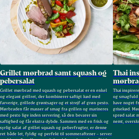
Grillet mørbrad samt squash og
Thai ins
pebersalat
mørbrad
Grillet mørbrad med squash og pebersalat er en enkel
Thai inspirer
og elegant grillret, der kombinerer saftigt kød med
og smagfuld h
farverige, grillede grøntsager og et strejf af grøn pesto.
have noget fr
Mørbraden får masser af smag fra grillen og marineres
grisekød. Mør
med pesto lige inden servering, så den bevarer sin
sprød salat m
saftighed og får ekstra dybde. Sammen med en frisk og
nemt, oversku
syrlig salat af grillet squash og peberfrugter, er denne
ret både let, fyldig og perfekt til sommeraftener – server