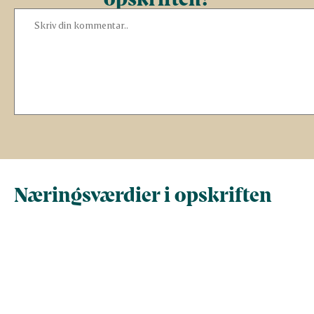
Næringsværdier i opskriften
Næringsindhold pr.
Næringsindhold 
100 g
person i opskrif
Total antal gram
100
391