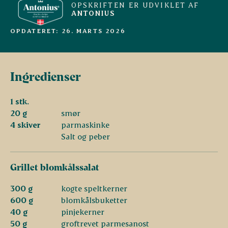
OPSKRIFTEN ER UDVIKLET AF
ANTONIUS
OPDATERET: 26. MARTS 2026
Ingredienser
1 stk.
20 g
smør
4 skiver
parmaskinke
Salt og peber
Grillet blomkålssalat
300 g
kogte speltkerner
600 g
blomkålsbuketter
40 g
pinjekerner
50 g
groftrevet parmesanost