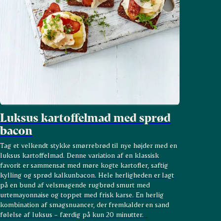
Luksus kartoffelmad med sprød
bacon
Tag et velkendt stykke smørrebrød til nye højder med en
luksus kartoffelmad. Denne variation af en klassisk
favorit er sammensat med møre kogte kartofler, saftig
kylling og sprød kalkunbacon.
Hele herligheden er lagt
på en bund af velsmagende rugbrød smurt med
urtemayonnaise og toppet med frisk karse. En herlig
kombination af smagsnuancer, der fremkalder en sand
følelse af luksus – færdig på kun 20 minutter.