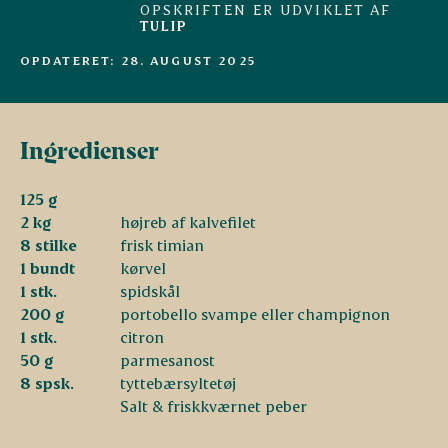
OPSKRIFTEN ER UDVIKLET AF
TULIP
OPDATERET: 28. AUGUST 2025
Ingredienser
125 g
2 kg
højreb af kalvefilet
8 stilke
frisk timian
1 bundt
kørvel
1 stk.
spidskål
200 g
portobello svampe eller champignon
1 stk.
citron
50 g
parmesanost
8 spsk.
tyttebærsyltetøj
Salt & friskkværnet peber