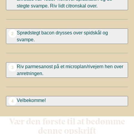
stegte svampe. Riv lidt citronskal over.
Sprødstegt bacon drysses over spidskål og
2
svampe.
Riv parmesanost på et microplan/rivejern hen over
3
anretningen.
Velbekomme!
4
Vær den første til at bedømme
denne opskrift