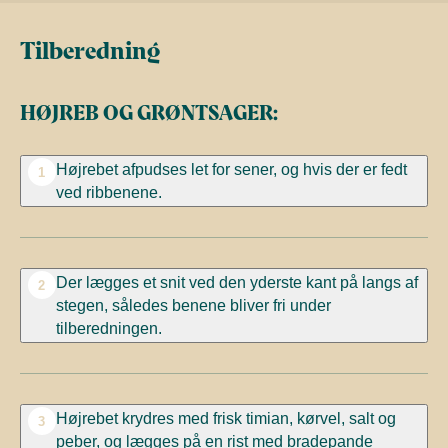
Tilberedning
HØJREB OG GRØNTSAGER:
Højrebet afpudses let for sener, og hvis der er fedt
1
ved ribbenene.
Der lægges et snit ved den yderste kant på langs af
2
stegen, således benene bliver fri under
tilberedningen.
Højrebet krydres med frisk timian, kørvel, salt og
3
peber, og lægges på en rist med bradepande