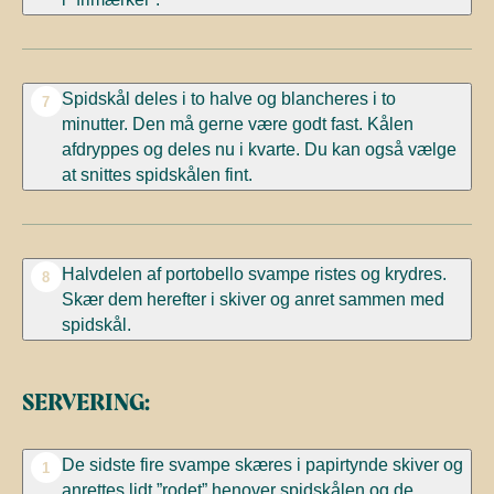
Spidskål deles i to halve og blancheres i to
7
minutter. Den må gerne være godt fast. Kålen
afdryppes og deles nu i kvarte. Du kan også vælge
at snittes spidskålen fint.
Halvdelen af portobello svampe ristes og krydres.
8
Skær dem herefter i skiver og anret sammen med
spidskål.
SERVERING:
De sidste fire svampe skæres i papirtynde skiver og
1
anrettes lidt ”rodet” henover spidskålen og de