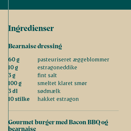
Ingredienser
Bearnaise dressing
60 g
pasteuriseret æggeblommer
10 g
estragoneddike
3 g
fint salt
100 g
smeltet klaret smør
3 dl
sødmælk
10 stilke
hakket estragon
Gourmet burger med Bacon BBQ og
bearnaise