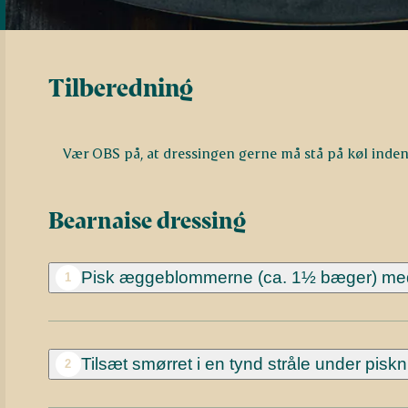
Tilberedning
Vær OBS på, at dressingen gerne må stå på køl inden
Bearnaise dressing
Pisk æggeblommerne (ca. 1½ bæger) med f
1
Tilsæt smørret i en tynd stråle under piskn
2