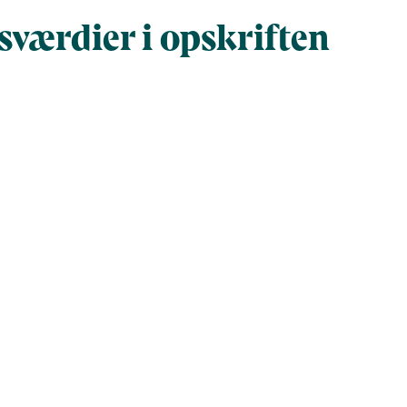
værdier i opskriften
Næringsindhold pr. 100 g
Næringsindh
gram
100
627,8
218,4
1.371,1
913,9
5.736,8
17
106,9
e fedtsyrer (g)
0
0