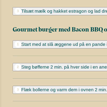
Tilsæt mælk og hakket estragon og lad dre
3
Gourmet burger med Bacon BBQ o
Start med at slå æggene ud på en pande i 
1
Steg bøfferne 2 min. på hver side i en an
2
Flæk bollerne og varm dem i ovnen 2 min.
3