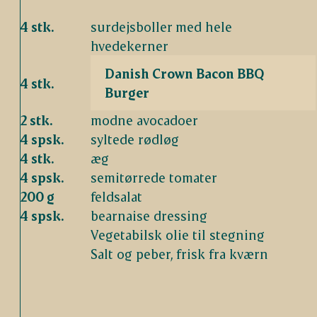
4 stk.
surdejsboller med hele
hvedekerner
Danish Crown Bacon BBQ
4 stk.
Burger
2 stk.
modne avocadoer
4 spsk.
syltede rødløg
4 stk.
æg
4 spsk.
semitørrede tomater
200 g
feldsalat
4 spsk.
bearnaise dressing
Vegetabilsk olie til stegning
Salt og peber, frisk fra kværn