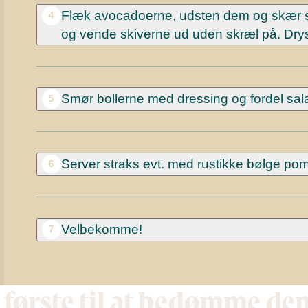
Flæk avocadoerne, udsten dem og skær ski
4
og vende skiverne ud uden skræl på. Drys
Smør bollerne med dressing og fordel salat
5
Server straks evt. med rustikke bølge po
6
Velbekomme!
7
 første til at bedømme de