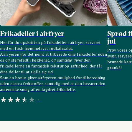
Frikadeller i airfryer
Sprød f
jul
Her får du opskriften på frikadeller i airfryer, serveret
med en frisk hjemmelavet rødkålssalat.
Prøv vores o
Airfryeren gør det nemt at tilberede dine frikadeller uden
svær, servere
os og stegefedt i køkkenet, og samtidig giver den
brunede kart
frikadellerne en fantastisk tekstur og saftighed, der får
grønkål
dine deller til at skille sig ud.
Som en bonus giver airfryeren mulighed for tilberedning
uden ekstra fedtstoffer, samtidig med at den bevarer den
autentiske smag af en krydret frikadelle.
(7)