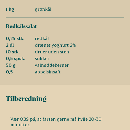
1 kg
grønkål
Rødkålssalat
0,25 stk.
rødkål
2 dl
drænet yoghurt 2%
10 stk.
druer uden sten
0,5 spsk.
sukker
50 g
valnøddekerner
0,5
appelsinsaft
Tilberedning
Vær OBS på, at farsen gerne må hvile 20-30
minutter.