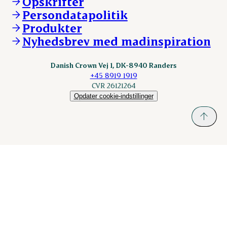
Opskrifter
ESS-FOOD.com
Persondatapolitik
Fonden Dansk Gastronomi
KLS.se
Produkter
nordicspoor.com
Nyhedsbrev med madinspiration
Scanhide.dk
Sokolow.pl
Danish Crown Vej 1, DK-8940 Randers
+45 8919 1919
CVR 26121264
Opdater cookie-indstillinger