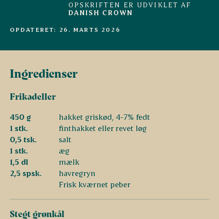
OPSKRIFTEN ER UDVIKLET AF
DANISH CROWN
OPDATERET: 26. MARTS 2026
Ingredienser
Frikadeller
450 g
hakket griskød, 4-7% fedt
1 stk.
finthakket eller revet løg
0,5 tsk.
salt
1 stk.
æg
1,5 dl
mælk
2,5 spsk.
havregryn
Frisk kværnet peber
Stegt grønkål