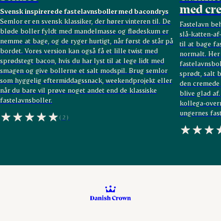
med cr
Svensk inspirerede fastelavnsboller med bacondrys
Semlor er en svensk klassiker, der hører vinteren til. De
Fastelavn be
bløde boller fyldt med mandelmasse og flødeskum er
slå-katten-af
nemme at bage, og de ryger hurtigt, når først de står på
til at bage f
bordet. Vores version kan også få et lille twist med
normalt. Her 
sprødstegt bacon, hvis du har lyst til at lege lidt med
fastelavnsbol
smagen og give bollerne et salt modspil. Brug semlor
sprødt, salt 
som hyggelig eftermiddagssnack, weekendprojekt eller
den cremede m
når du bare vil prøve noget andet end de klassiske
blive glad af
fastelavnsboller.
kollega-overr
ungernes fas
(2)