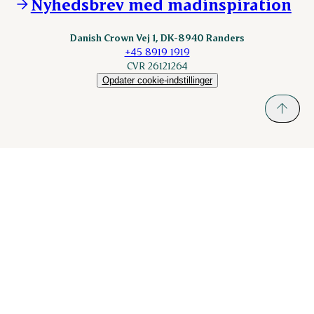
Nyhedsbrev med madinspiration
Scanhide.dk
Sokolow.pl
Danish Crown Vej 1, DK-8940 Randers
+45 8919 1919
CVR 26121264
Opdater cookie-indstillinger