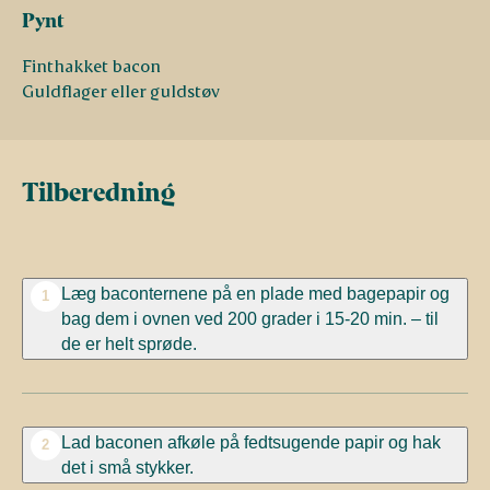
Pynt
Finthakket bacon
Guldflager eller guldstøv
Tilberedning
Læg baconternene på en plade med bagepapir og
1
bag dem i ovnen ved 200 grader i 15-20 min. – til
de er helt sprøde.
Lad baconen afkøle på fedtsugende papir og hak
2
det i små stykker.