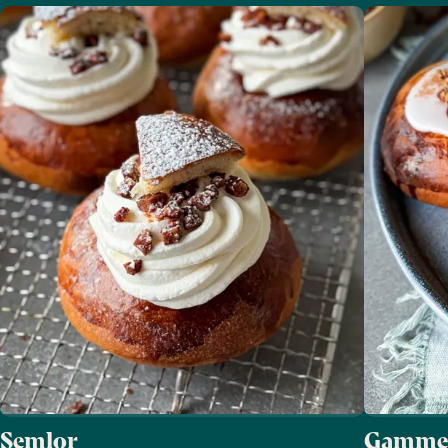
Semlor
Gammeld