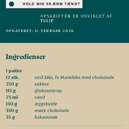
HOLD MIN SKÆRM TÆNDT
OPSKRIFTEN ER UDVIKLET AF
TULIP
OPDATERET: 11. FEBRUAR 2026
Ingredienser
1 pakke
12 stk.
små kiks, fx Mariekiks med chokolade
250 g
sukker
115 g
glukosesirup
75 ml
vand
150 g
æggehvide
350 g
mørk chokolade
35 g
kakaosmør