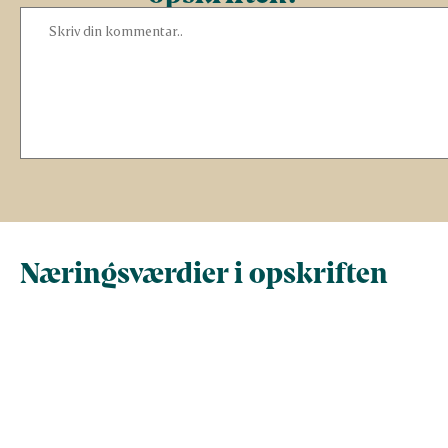
Næringsværdier i opskriften
Næringsindhold pr.
Næringsindhold 
100 g
person i opskrif
Total antal gram
100
199,9