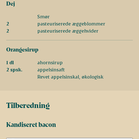
Dej
Smør
2
pasteuriserede æggeblommer
2
pasteuriserede æggehvider
Orangesirup
1 dl
ahornsirup
2 spsk.
appelsinsaft
Revet appelsinskal, økologisk
Tilberedning
Kandiseret bacon