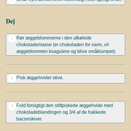
Dej
Rør æggeblommerne i den afkølede
1
chokolademasse (er chokoladen for varm, vil
æggeblommen koagulere og blive småklumpet).
Pisk æggehvider stive.
2
Fold forsigtigt den stiftpiskede æggehvide med
3
chokoladeblandingen og 3/4 af de hakkede
baconskiver.