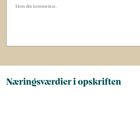
Næringsværdier i opskriften
Næringsindhold pr.
Næringsindhold 
100 g
person i opskrif
Total antal gram
100
120,5