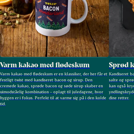
Varm kakao med flødeskum
Sprød k
Varm kakao med flødeskum er en klassiker, der her får et
Kandiseret ba
festligt twist med kandiseret bacon og sirup. Den
salte og spr
cremede kakao, sprøde bacon og søde sirup skaber en
kan også kry
uimodståelig kombination – oplagt til juledagene, hvor
yndlingskryd
hyggen er i fokus. Perfekt til at varme sig på i den kolde
dine
retter.
tid.