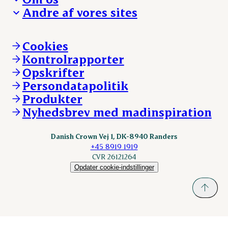
Hverdagen
Arbejd med os
Andre af vores sites
Whistleblower
Ansvarlighed og nøgletal
Ledige stillinger
Hvem er vi
Øvrige henvendelser
Mød Danish Crown
Brand og visuel identitet
Andelsejere - gris
Vi går forrest
Andelsejere - kreatur
Cookies
Vores resultater
Danishcrownprofessional.com
Kontrolrapporter
Vores lokationer
DAT-Schaub.com
Opskrifter
Kontakt
ESS-FOOD.com
Persondatapolitik
Fonden Dansk Gastronomi
KLS.se
Produkter
nordicspoor.com
Nyhedsbrev med madinspiration
Scanhide.dk
Sokolow.pl
Danish Crown Vej 1, DK-8940 Randers
+45 8919 1919
CVR 26121264
Opdater cookie-indstillinger