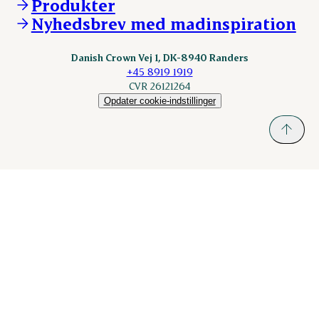
Produkter
nordicspoor.com
Nyhedsbrev med madinspiration
Scanhide.dk
Sokolow.pl
Danish Crown Vej 1, DK-8940 Randers
+45 8919 1919
CVR 26121264
Opdater cookie-indstillinger