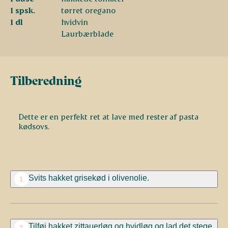
1 spsk.
tørret oregano
1 dl
hvidvin
Laurbærblade
Tilberedning
Dette er en perfekt ret at lave med rester af pasta
kødsovs.
Svits hakket grisekød i olivenolie.
1
Tilføj hakket zittauerløg og hvidløg og lad det stege
2