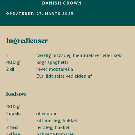
DANISH CROWN
OPDATERET: 27. MARTS 2025
Ingredienser
1
færdig pizzadej, hjemmelavet eller købt
400 g
kogt spaghetti
2 dl
revet mozzarella
Evt. lidt salat ved siden af
Kødsovs
400 g
1 spsk.
olivenolie
1
zittauerløg, hakket
2 fed
hvidløg, hakket
1 dåse
hakkede tomater