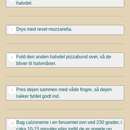
halvdel.
Drys med revet mozzarella.
7
Fold den anden halvdel pizzabund over, så de
8
bliver til halvmåner.
Pres dejen sammen med våde fingre, så dejen
9
lukker fyldet godt ind.
Bag calzonerne i en forvarmet ovn ved 230 grader, i
10
cirka 10-15 minutter eller indtil de er sprøde og