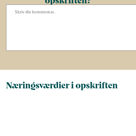
Næringsværdier i opskriften
Næringsindhold pr.
Næringsindhold 
100 g
person i opskrif
Total antal gram
100
498,6