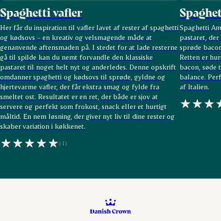
Spaghetti vafler
Spaghet
Her får du inspiration til vafler lavet af rester af spaghetti
Spaghetti Ama
og kødsovs – en kreativ og velsmagende måde at
pastaret, de
genanvende aftensmaden på. I stedet for at lade resterne
sprøde bacont
gå til spilde kan du nemt forvandle den klassiske
Retten er hur
pastaret til noget helt nyt og anderledes. Denne opskrift
bacon, søde t
omdanner spaghetti og kødsovs til sprøde, gyldne og
balance. Perf
hjertevarme vafler, der får ekstra smag og fylde fra
af Italien.
smeltet ost. Resultatet er en ret, der både er sjov at
servere og perfekt som frokost, snack eller et hurtigt
måltid. En nem løsning, der giver nyt liv til dine rester og
skaber variation i køkkenet.
(1)