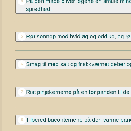
På den måde bliver løgene en smule mindr
4
sprødhed.
Rør sennep med hvidløg og eddike, og rør 
5
Smag til med salt og friskkværnet peber
6
Rist pinjekernerne på en tør panden til de
7
Tilbered baconternene på den varme pand
8