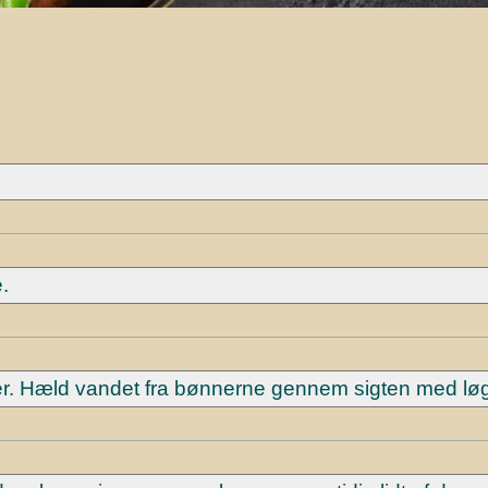
.
ter. Hæld vandet fra bønnerne gennem sigten med løg