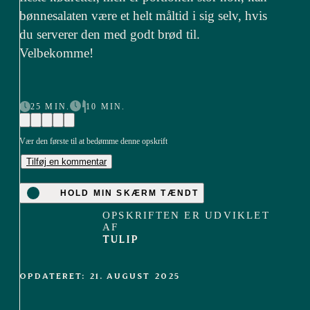
bønnesalaten være et helt måltid i sig selv, hvis
du serverer den med godt brød til.
Velbekomme!
25 MIN.
10 MIN.
Vær den første til at bedømme denne opskrift
Tilføj en kommentar
HOLD MIN SKÆRM TÆNDT
OPSKRIFTEN ER UDVIKLET
AF
TULIP
OPDATERET: 21. AUGUST 2025