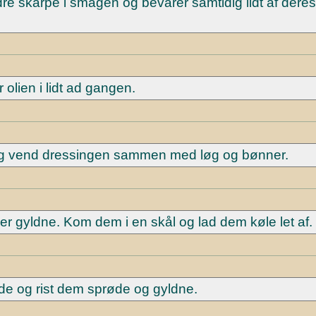
e skarpe i smagen og bevarer samtidig lidt af deres
olien i lidt ad gangen.
 og vend dressingen sammen med løg og bønner.
 er gyldne. Kom dem i en skål og lad dem køle let af.
e og rist dem sprøde og gyldne.