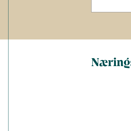
Nærings
Total antal 
Energi (kcal)