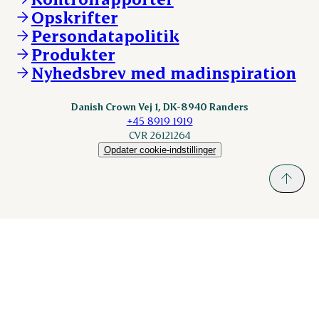
DAT-Schaub.com
Opskrifter
Kontakt
ESS-FOOD.com
Persondatapolitik
Fonden Dansk Gastronomi
KLS.se
Produkter
nordicspoor.com
Nyhedsbrev med madinspiration
Scanhide.dk
Sokolow.pl
Danish Crown Vej 1, DK-8940 Randers
+45 8919 1919
CVR 26121264
Opdater cookie-indstillinger