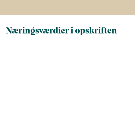
Næringsværdier i opskriften
Næringsindhold pr.
Næringsindhold 
100 g
person i opskrif
Total antal gram
100
261,9
Energi (kcal)
218,2
571,4
- Energi (kJ)
913
2.390,9
Fedt (g)
13,7
35,8
- heraf mættede