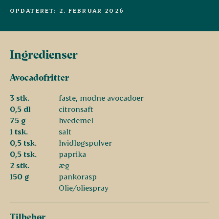
OPDATERET: 2. FEBRUAR 2026
Ingredienser
Avocadofritter
3 stk.
faste, modne avocadoer
0,5 dl
citronsaft
75 g
hvedemel
1 tsk.
salt
0,5 tsk.
hvidløgspulver
0,5 tsk.
paprika
2 stk.
æg
150 g
pankorasp
Olie/oliespray
Tilbehør