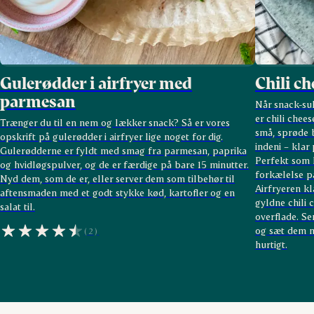
Gulerødder i airfryer med
Chili ch
parmesan
Når snack-su
er chili chees
Trænger du til en nem og lækker snack? Så er vores
små, sprøde b
opskrift på gulerødder i airfryer lige noget for dig.
indeni – klar
Gulerødderne er fyldt med smag fra parmesan, paprika
Perfekt som h
og hvidløgspulver, og de er færdige på bare 15 minutter.
forkælelse p
Nyd dem, som de er, eller server dem som tilbehør til
Airfryeren kl
aftensmaden med et godt stykke kød, kartofler og en
gyldne chili
salat til.
overflade. S
og sæt dem m
(2)
hurtigt.