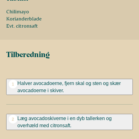
Chilimayo
Korianderblade
Evt. citronsaft
Tilberedning
Halver avocadoerne, fjern skal og sten og skær
1
avocadoerne i skiver.
Læg avocadoskiverne i en dyb tallerken og
2
overhæld med citronsaft.