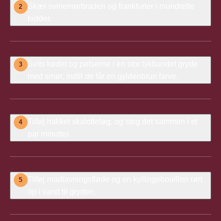
Skær svinemørbraden og frankfurter i mundrette
2
bidder.
Svits kødet og pølserne i en stor tykbundet gryde
3
med smør, indtil de får en gyldenbrun farve.
Tilføj hakket skalotteløg
,
og steg det sammen i et
4
par minutter.
Tilføj
madlavningsfløde og en kyllingebouillon rørt
5
op i vand til gryden.