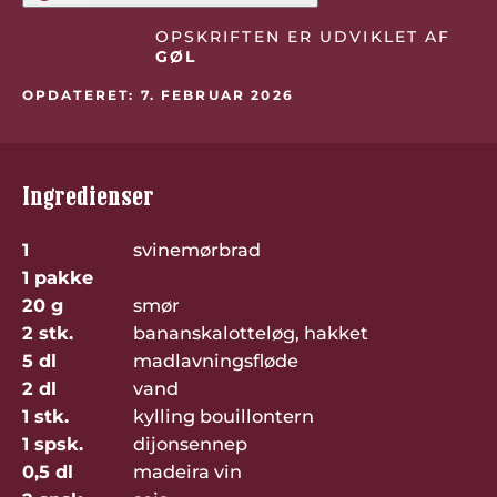
OPSKRIFTEN ER UDVIKLET AF
GØL
OPDATERET: 7. FEBRUAR 2026
Ingredienser
1
svinemørbrad
1 pakke
20 g
smør
2 stk.
bananskalotteløg, hakket
5 dl
madlavningsfløde
2 dl
vand
1 stk.
kylling bouillontern
1 spsk.
dijonsennep
0,5 dl
madeira vin