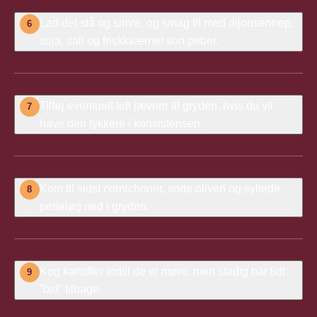
Lad det stå og simre, og smag til med dijonsennep,
6
soja, salt og friskkværnet sort peber.
Tilføj eventuelt lidt jævner til gryden, hvis du vil
7
have den tykkere i konsistensen.
Kom til sidst cornichoner, sorte oliven og syltede
8
perleløg ned i gryden.
Kog kartofler indtil de er møre, men stadig har lidt
9
”bid” tilbage.