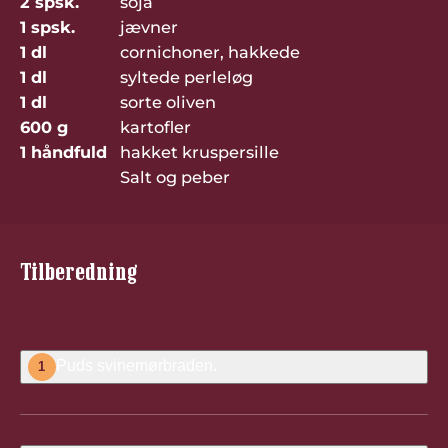
2 spsk.
soja
1 spsk.
jævner
1 dl
cornichoner, hakkede
1 dl
syltede perleløg
1 dl
sorte oliven
600 g
kartofler
1 håndfuld
hakket kruspersille
Salt og peber
Tilberedning
Puds
svinemørbraden
.
1