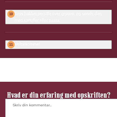
Drys hakket persille over gryden
,
og servér den
10
med kartofler eller pasta.
Velbekomme!
11
Bedøm denne opskrift
Hvad er din erfaring med opskriften?