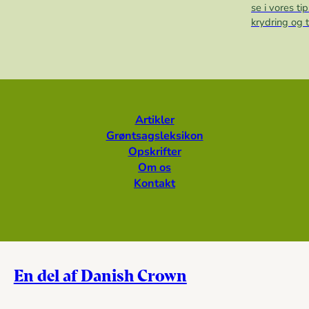
se i vores t
krydring og ti
Artikler
Grøntsagsleksikon
Opskrifter
Om os
Kontakt
En del af Danish Crown