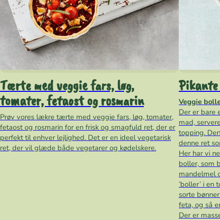
Tærte med veggie fars, løg,
Pikante 
tomater, fetaost og rosmarin
Veggie boll
Der er bare e
Prøv vores lækre tærte med veggie fars, løg, tomater,
mad, servere
fetaost og rosmarin for en frisk og smagfuld ret, der er
topping. Derf
perfekt til enhver lejlighed. Det er en ideel vegetarisk
denne ret so
ret, der vil glæde både vegetarer og kødelskere.
Her har vi n
boller, som b
mandelmel og
’boller’ i en
sorte bønne
feta, og så e
Der er masse