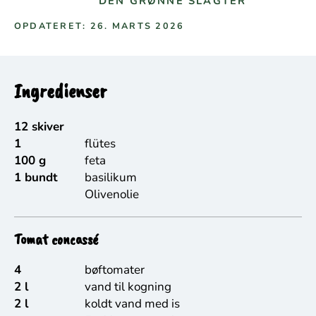
DEN GRØNNE SLAGTER
OPDATERET: 26. MARTS 2026
Ingredienser
12 skiver
1
flütes
100 g
feta
1 bundt
basilikum
Olivenolie
Tomat concassé
4
bøftomater
2 l
vand til kogning
2 l
koldt vand med is