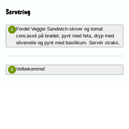
Servering
Fordel Veggie Sandwich-skiver og tomat
1
concassé på brødet, pynt med feta, dryp med
olivenolie og pynt med basilikum. Servér straks.
Velbekomme!
2
Vær den første til at bedømme
denne opskrift