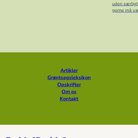
uden særligt
gerne må vær
Artikler
Grøntsagsleksikon
Opskrifter
Om os
Kontakt