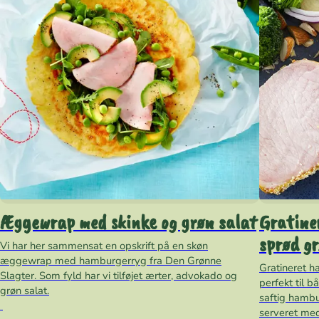
Æggewrap med skinke og grøn salat
Gratine
sprød gr
Vi har her sammensat en opskrift på en skøn
æggewrap med hamburgerryg fra Den Grønne
Gratineret h
Slagter. Som fyld har vi tilføjet ærter, advokado og
perfekt til 
grøn salat.
saftig hambu
serveret med