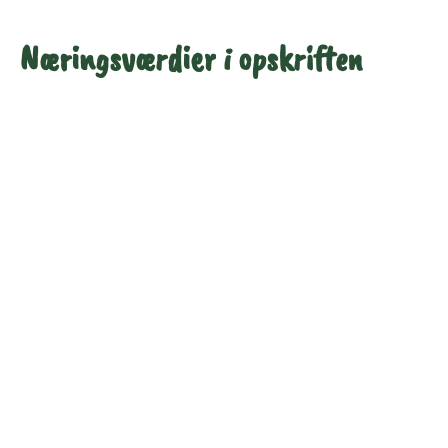
Næringsværdier i opskriften
Næringsindhold pr.
Næringsindhold pr.
100 g
person i opskriften
Total antal gram
100
406
Energi (kcal)
108
439
Fedt (g)
3.9
16
Kulhydrater (g)
16
65
Vis mere
Protein (g)
3.5
14