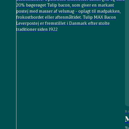
20% bøgerøget Tulip bacon, som giver en markant
postej med masser af velsmag - oplagt til madpakken,
frokostbordet eller aftenmåltidet. Tulip MAX Bacon
Leverpostej er fremstillet i Danmark efter stolte
traditioner siden 1922
B
M
T