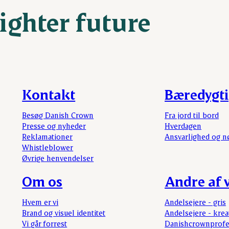
righter future
Kontakt
Bæredygt
Besøg Danish Crown
Fra jord til bord
Presse og nyheder
Hverdagen
Reklamationer
Ansvarlighed og n
Whistleblower
Øvrige henvendelser
Om os
Andre af v
Hvem er vi
Andelsejere - gris
Brand og visuel identitet
Andelsejere - krea
Vi går forrest
Danishcrownprofe