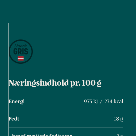
Næringsindhold pr. 100 g
Energi
973 kJ / 234 kcal
Fedt
18 g
- heraf mættede fedtsyrer
7 g