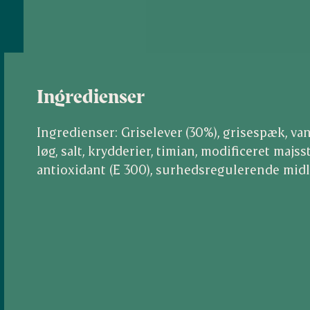
Ingredienser
Ingredienser: Griselever (30%), grisespæk, v
løg, salt, krydderier, timian, modificeret majs
antioxidant (E 300), surhedsregulerende midle