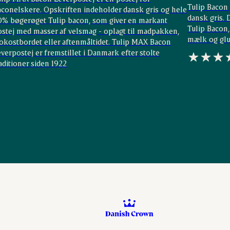
Tulip Bacon 
aconelskere. Opskriften indeholder dansk gris og hele
dansk gris.
0% bøgerøget Tulip bacon, som giver en markant
Tulip Bacon,
ostej med masser af velsmag - oplagt til madpakken,
mælk og glu
rokostbordet eller aftenmåltidet. Tulip MAX Bacon
verpostej er fremstillet i Danmark efter stolte
aditioner siden 1922