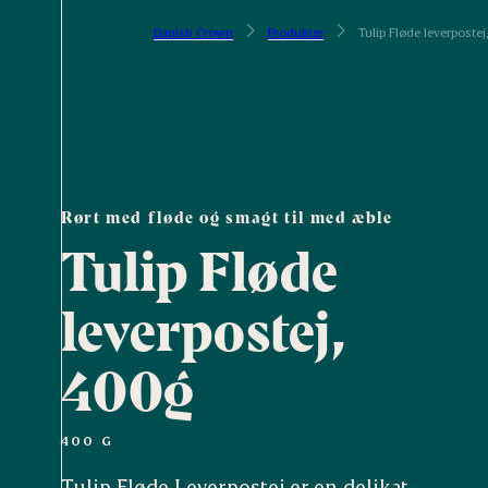
Danish Crown
Produkter
Tulip Fløde leverpostej
Rørt med fløde og smagt til med æble
Tulip Fløde
leverpostej,
400g
400 G
Tulip Fløde Leverpostej er en delikat