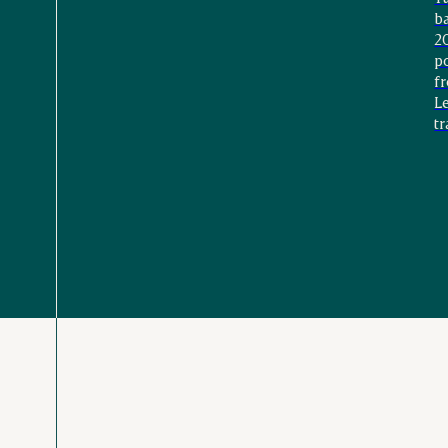
b
2
p
f
Le
tr