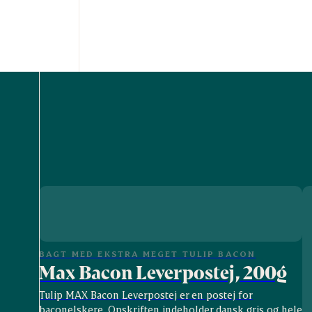
BAGT MED EKSTRA MEGET TULIP BACON
Max Bacon Leverpostej, 200g
Tulip MAX Bacon Leverpostej er en postej for
baconelskere. Opskriften indeholder dansk gris og hele