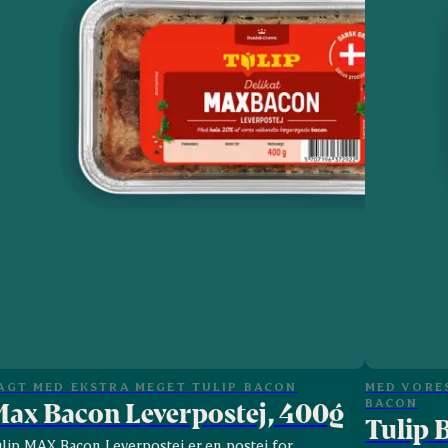
AGT MED EKSTRA MEGET TULIP BACON
MED VORE
BACON
ax Bacon Leverpostej, 400g
Tulip 
ulip MAX Bacon Leverpostej er en postej for