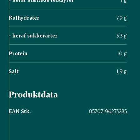
Kulhydrater
7,9 g
- heraf sukkerarter
3,3 g
Protein
10 g
Salt
1,9 g
Produktdata
EAN Stk.
05707196233285