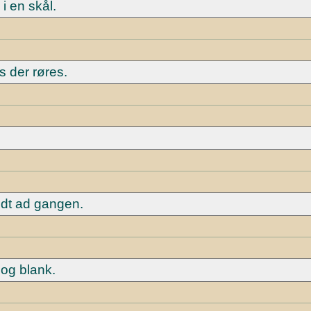
 en skål.
s der røres.
idt ad gangen.
 og blank.