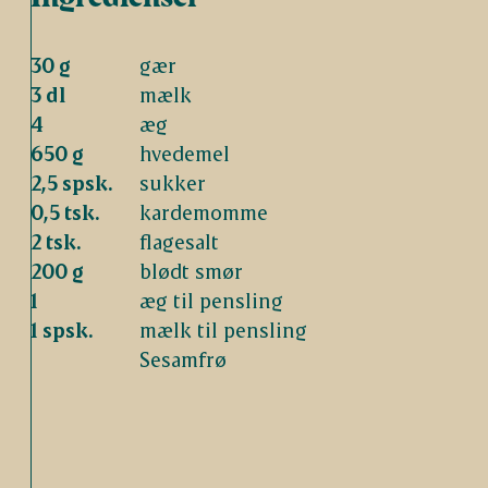
30 g
gær
3 dl
mælk
4
æg
650 g
hvedemel
2,5 spsk.
sukker
0,5 tsk.
kardemomme
2 tsk.
flagesalt
200 g
blødt smør
1
æg til pensling
1 spsk.
mælk til pensling
Sesamfrø