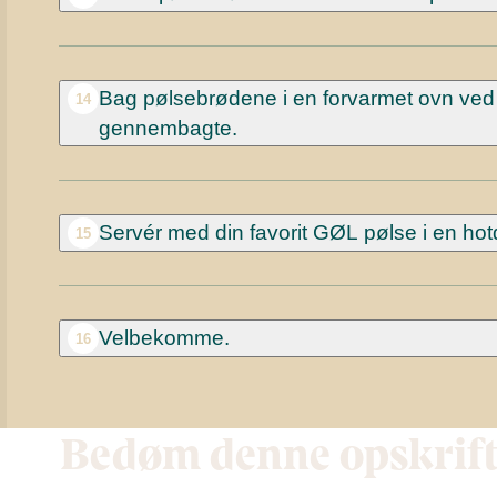
Bag pølsebrødene i en forvarmet ovn ved 17
14
gennembagte.
Servér med din favorit GØL pølse i en hotd
15
Velbekomme.
16
Bedøm denne opskrif