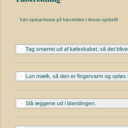
Vær opmærksom på hævetiden i denne opskrift
Tag smørret ud af køleskabet, så det blive
1
Lun mælk, så den er fingervarm og opløs 
2
Slå æggene ud i blandingen.
3