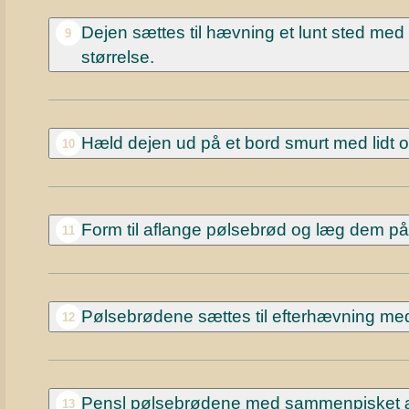
Dejen sættes til hævning et lunt sted med 
9
størrelse.
Hæld dejen ud på et bord smurt med lidt oli
10
Form til aflange pølsebrød og læg dem p
11
Pølsebrødene sættes til efterhævning med 
12
Pensl pølsebrødene med sammenpisket 
13