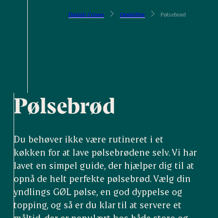
Danish Crown
Opskrifter
Pølsebrød
Pølsebrød
Du behøver ikke være rutineret i et
køkken for at lave pølsebrødene selv. Vi har
lavet en simpel guide, der hjælper dig til at
opnå de helt perfekte pølsebrød. Vælg din
yndlings GØL pølse, en god dyppelse og
topping, og så er du klar til at servere et
måltid, der er populært hos både store og