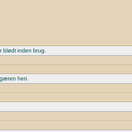
r blødt inden brug.
gæren heri.