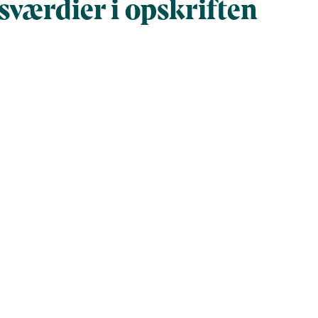
værdier i opskriften
Næringsindhold pr. 100 g
Næringsindh
gram
100
385,1
292,2
1.125,5
1.222,7
4.709
14,1
54,3
e fedtsyrer (g)
0
0