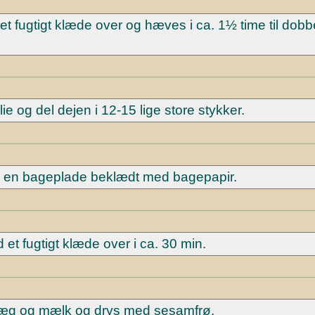
et fugtigt klæde over og hæves i ca. 1½ time til dobbe
e og del dejen i 12-15 lige store stykker.
å en bageplade beklædt med bagepapir.
et fugtigt klæde over i ca. 30 min.
æg og mælk og drys med sesamfrø.