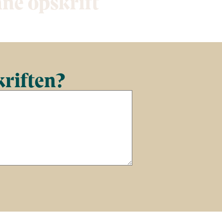
nne opskrift
kriften?