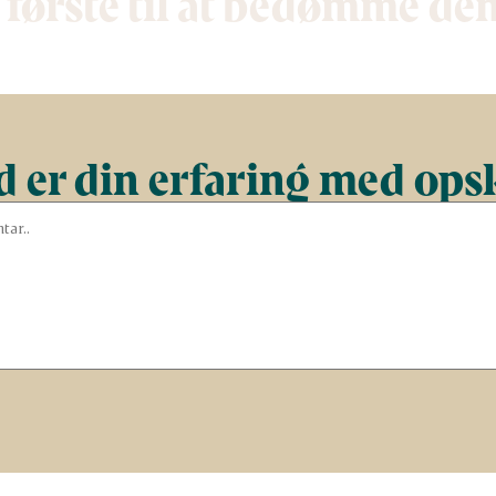
 første til at bedømme de
 er din erfaring med ops