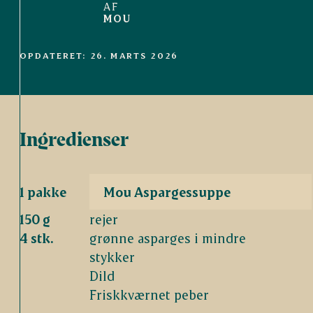
AF
MOU
OPDATERET: 26. MARTS 2026
Ingredienser
1 pakke
Mou Aspargessuppe
150 g
rejer
4 stk.
grønne asparges i mindre
stykker
Dild
Friskkværnet peber