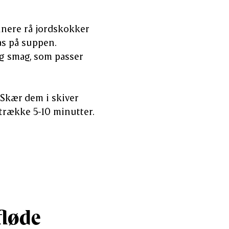
rinere rå jordskokker
as på suppen.
g smag, som passer
Skær dem i skiver
 trække 5-10 minutter.
fløde