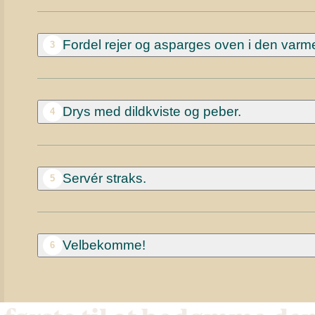
Fordel rejer og asparges oven i den varm
3
Drys med dildkviste og peber.
4
Servér straks.
5
Velbekomme!
6