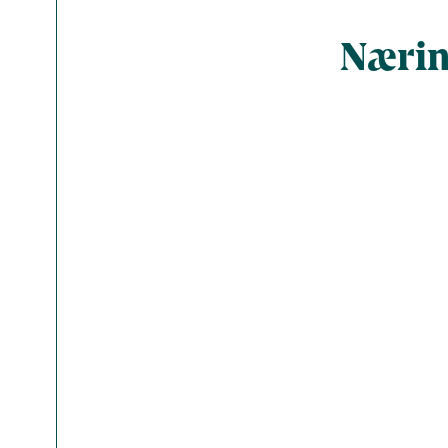
Nærin
Total ant
Energi (kc
Fedt (g)
Kulhydrat