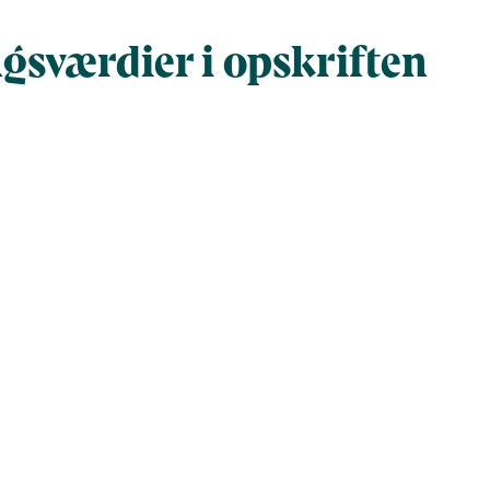
gsværdier i opskriften
Næringsindhold pr. 100 g
Næringsindho
al gram
100
304
al)
70
211
4.5
14
er (g)
4.2
13