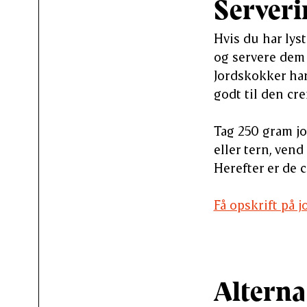
Serveri
Hvis du har lys
og servere dem 
Jordskokker har
godt til den cr
Tag 250 gram jo
eller tern, ven
Herefter er de 
Få opskrift på
Alternat