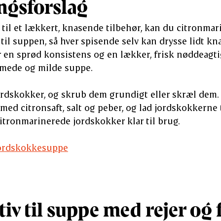
ngsforslag
t til et lækkert, knasende tilbehør, kan du citronma
til suppen, så hver spisende selv kan drysse lidt kn
 en sprød konsistens og en lækker, frisk nøddeagti
emede og milde suppe.
rdskokker, og skrub dem grundigt eller skræl dem. 
d med citronsaft, salt og peber, og lad jordskokkerne
citronmarinerede jordskokker klar til brug.
 jordskokkesuppe
iv til suppe med rejer og 