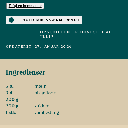
Tilføj en kommentar
HOLD MIN SKÆRM TÆNDT
OPSKRIFTEN ER UDVIKLET AF
TULIP
OPDATERET: 27. JANUAR 2026
Ingredienser
3 dl
mælk
3 dl
piskefløde
200 g
200 g
sukker
1 stk.
vaniljestang