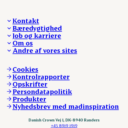
Kontakt
Bæredygtighed
Besøg Danish Crown
Job og karriere
Presse og nyheder
Fra jord til bord
Om os
Reklamationer
Hverdagen
Arbejd med os
Andre af vores sites
Whistleblower
Ansvarlighed og nøgletal
Ledige stillinger
Hvem er vi
Øvrige henvendelser
Mød Danish Crown
Brand og visuel identitet
Andelsejere - gris
Vi går forrest
Andelsejere - kreatur
Cookies
Vores resultater
Danishcrownprofessional.com
Kontrolrapporter
Vores lokationer
DAT-Schaub.com
Opskrifter
Kontakt
ESS-FOOD.com
Persondatapolitik
Fonden Dansk Gastronomi
KLS.se
Produkter
nordicspoor.com
Nyhedsbrev med madinspiration
Scanhide.dk
Sokolow.pl
Danish Crown Vej 1, DK-8940 Randers
+45 8919 1919