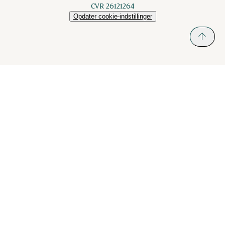
CVR 26121264
Opdater cookie-indstillinger