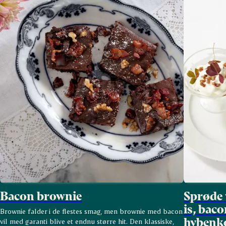
Bacon brownie
Sprøde 
is, bac
Brownie falder i de flestes smag, men brownie med bacon
hybenk
vil med garanti blive et endnu større hit. Den klassiske,