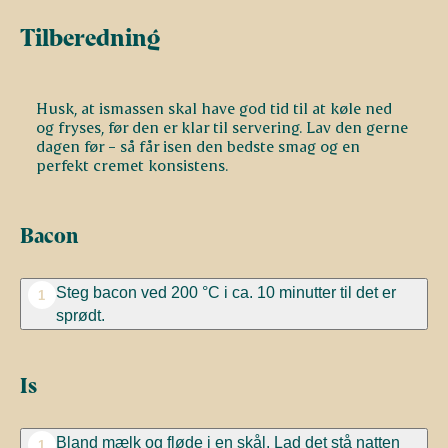
Tilberedning
Husk, at ismassen skal have god tid til at køle ned
og fryses, før den er klar til servering. Lav den gerne
dagen før – så får isen den bedste smag og en
perfekt cremet konsistens.
Bacon
Steg bacon ved 200 °C
i ca. 10 minutter til det er
1
sprødt.
Is
Bland mælk og fløde i en skål. Lad det stå natten
1