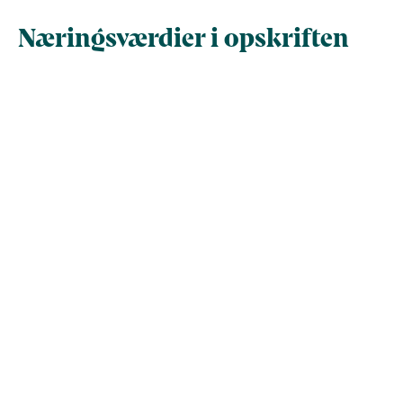
Næringsværdier i opskriften
Næringsindhold pr.
Næringsindhold 
100 g
person i opskrif
Total antal gram
100
167,5
Energi (kcal)
259,9
435,2
- Energi (kJ)
1.087,2
1.821,1
Fedt (g)
17
28,4
- heraf mættede
0
0
fedtsyrer (g)