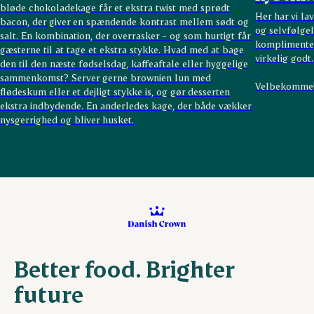
bløde chokoladekage får et ekstra twist med sprødt
Her har vi la
bacon, der giver en spændende kontrast mellem sødt og
og selvfølge
salt. En kombination, der overrasker – og som hurtigt får
komplimenter
gæsterne til at tage et ekstra stykke. Hvad med at bage
virkelig godt.
den til den næste fødselsdag, kaffeaftale eller hyggelige
sammenkomst? Server gerne brownien lun med
Velbekomme
flødeskum eller et dejligt stykke is, og gør desserten
ekstra indbydende. En anderledes kage, der både vækker
nysgerrighed og bliver husket.
Better food. Brighter
future