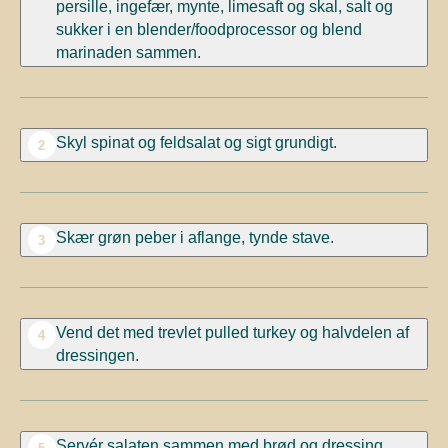
persille, ingefær, mynte, limesaft og skal, salt og
sukker i en blender/foodprocessor og blend
marinaden sammen.
Skyl spinat og feldsalat og sigt grundigt.
2
Skær grøn peber i aflange, tynde stave.
3
Vend det med trevlet pulled turkey og halvdelen af
4
dressingen.
Servér salaten sammen med brød og dressing.