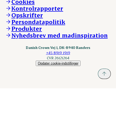
Cookies
Vores resultater
Danishcrownprofessional.com
Kontrolrapporter
Vores lokationer
DAT-Schaub.com
Opskrifter
Kontakt
ESS-FOOD.com
Persondatapolitik
Fonden Dansk Gastronomi
KLS.se
Produkter
nordicspoor.com
Nyhedsbrev med madinspiration
Scanhide.dk
Sokolow.pl
Danish Crown Vej 1, DK-8940 Randers
+45 8919 1919
CVR 26121264
Opdater cookie-indstillinger