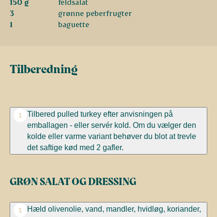
150 g
feldsalat
3
grønne peberfrugter
1
baguette
Tilberedning
Tilbered pulled turkey efter anvisningen på
1
emballagen
- eller servér kold. Om du vælger den
kolde eller varme variant behøver du blot at trevle
det saftige kød med 2 gafler.
GRØN SALAT OG DRESSING
Hæld olivenolie, vand, mandler, hvidløg, koriander,
1