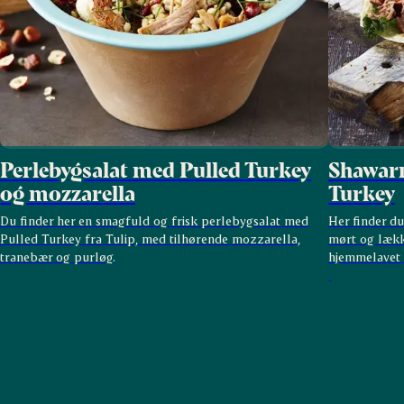
Perlebygsalat med Pulled Turkey
Shawarm
og mozzarella
Turkey
Du finder her en smagfuld og frisk perlebygsalat med
Her finder d
Pulled Turkey fra Tulip, med tilhørende mozzarella,
mørt og lækk
tranebær og purløg.
hjemmelavet 