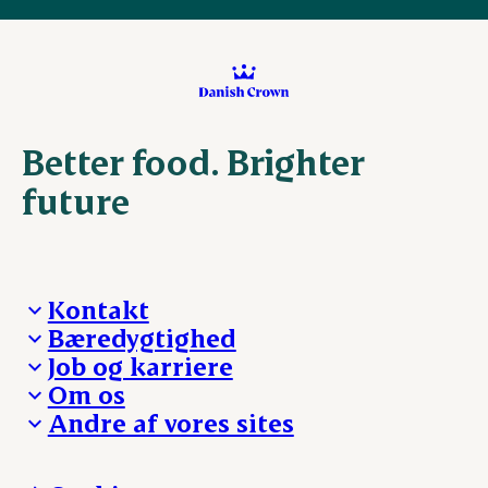
Better food. Brighter
future
Kontakt
Bæredygtighed
Besøg Danish Crown
Job og karriere
Presse og nyheder
Fra jord til bord
Om os
Reklamationer
Hverdagen
Arbejd med os
Andre af vores sites
Whistleblower
Ansvarlighed og nøgletal
Ledige stillinger
Hvem er vi
Øvrige henvendelser
Mød Danish Crown
Brand og visuel identitet
Andelsejere - gris
Vi går forrest
Andelsejere - kreatur