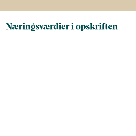
Næringsværdier i opskriften
Næringsindhold pr.
Næringsindhold 
100 g
person i opskrif
Total antal gram
100
523
Energi (kcal)
118,7
621
- Energi (kJ)
496,8
2.598,2
Fedt (g)
6,2
32,7
- heraf mættede
0
0
fedtsyrer (g)