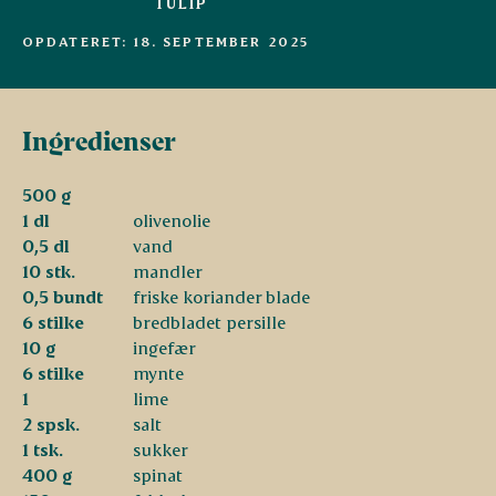
TULIP
OPDATERET: 18. SEPTEMBER 2025
Ingredienser
500 g
1 dl
olivenolie
0,5 dl
vand
10 stk.
mandler
0,5 bundt
friske koriander blade
6 stilke
bredbladet persille
10 g
ingefær
6 stilke
mynte
1
lime
2 spsk.
salt
1 tsk.
sukker
400 g
spinat