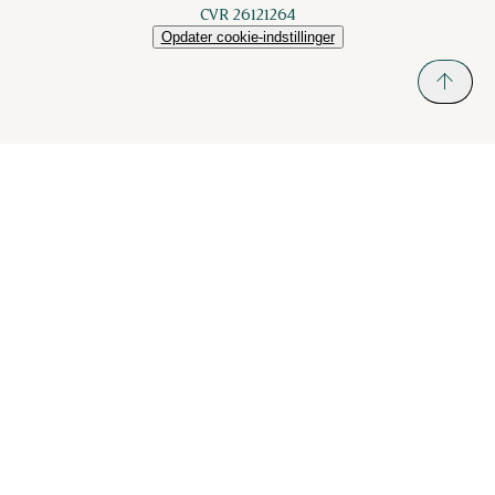
CVR 26121264
Opdater cookie-indstillinger