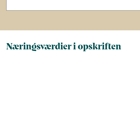
Næringsværdier i opskriften
Næringsindhold pr.
Næringsindhold 
100 g
person i opskrif
Total antal gram
100
194,6
Energi (kcal)
87,2
169,7
- Energi (kJ)
364,9
710,1
Fedt (g)
1,8
3,6