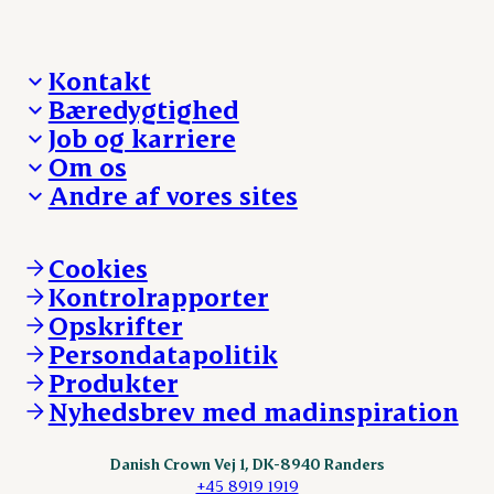
Kontakt
Bæredygtighed
Besøg Danish Crown
Job og karriere
Presse og nyheder
Fra jord til bord
Om os
Reklamationer
Hverdagen
Arbejd med os
Andre af vores sites
Whistleblower
Ansvarlighed og nøgletal
Ledige stillinger
Hvem er vi
Øvrige henvendelser
Mød Danish Crown
Brand og visuel identitet
Andelsejere - gris
Vi går forrest
Andelsejere - kreatur
Cookies
Vores resultater
Danishcrownprofessional.com
Kontrolrapporter
Vores lokationer
DAT-Schaub.com
Opskrifter
Kontakt
ESS-FOOD.com
Persondatapolitik
Fonden Dansk Gastronomi
KLS.se
Produkter
nordicspoor.com
Nyhedsbrev med madinspiration
Scanhide.dk
Sokolow.pl
Danish Crown Vej 1, DK-8940 Randers
+45 8919 1919