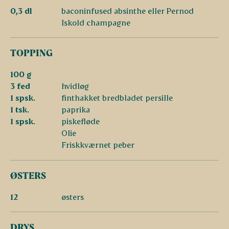
0,3 dl
baconinfused absinthe eller Pernod
Iskold champagne
TOPPING
100 g
3 fed
hvidløg
1 spsk.
finthakket bredbladet persille
1 tsk.
paprika
1 spsk.
piskefløde
Olie
Friskkværnet peber
ØSTERS
12
østers
DRYS