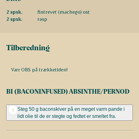
2 spsk.
fintrevet (machego) ost
2 spsk.
rasp
Tilberedning
Vær OBS på trækketiden!
BI (BACONINFUSED) ABSINTHE/PERNOD
Steg 50 g baconskiver på en meget varm pande i
1
lidt olie til de er stegte og fedtet er smeltet fra.