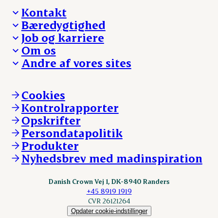
Kontakt
Bæredygtighed
Besøg Danish Crown
Job og karriere
Presse og nyheder
Fra jord til bord
Om os
Reklamationer
Hverdagen
Arbejd med os
Andre af vores sites
Whistleblower
Ansvarlighed og nøgletal
Ledige stillinger
Hvem er vi
Øvrige henvendelser
Mød Danish Crown
Brand og visuel identitet
Andelsejere - gris
Vi går forrest
Andelsejere - kreatur
Cookies
Vores resultater
Danishcrownprofessional.com
Kontrolrapporter
Vores lokationer
DAT-Schaub.com
Opskrifter
Kontakt
ESS-FOOD.com
Persondatapolitik
Fonden Dansk Gastronomi
KLS.se
Produkter
nordicspoor.com
Nyhedsbrev med madinspiration
Scanhide.dk
Sokolow.pl
Danish Crown Vej 1, DK-8940 Randers
+45 8919 1919
CVR 26121264
Opdater cookie-indstillinger