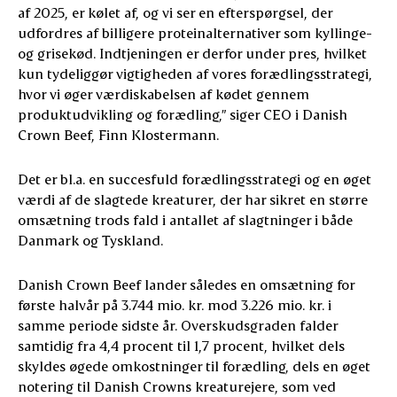
af 2025, er kølet af, og vi ser en efterspørgsel, der
udfordres af billigere proteinalternativer som kyllinge-
og grisekød. Indtjeningen er derfor under pres, hvilket
kun tydeliggør vigtigheden af vores forædlingsstrategi,
hvor vi øger værdiskabelsen af kødet gennem
produktudvikling og forædling,” siger CEO i Danish
Crown Beef, Finn Klostermann.
Det er bl.a. en succesfuld forædlingsstrategi og en øget
værdi af de slagtede kreaturer, der har sikret en større
omsætning trods fald i antallet af slagtninger i både
Danmark og Tyskland.
Danish Crown Beef lander således en omsætning for
første halvår på 3.744 mio. kr. mod 3.226 mio. kr. i
samme periode sidste år. Overskudsgraden falder
samtidig fra 4,4 procent til 1,7 procent, hvilket dels
skyldes øgede omkostninger til forædling, dels en øget
notering til Danish Crowns kreaturejere, som ved