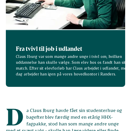
Fra tvivl til job i udlandet
Claus Iburg var som mange andre unge i tvivl om, hvilken
uddannelse han skulle vælge. Som elev hos os fandt han sit
match. Efter sit elevforløb har Claus arbejdet i udlandet, men i
dag arbejder han igen på vores hovedkontor i Randers.
D
a Claus Iburg havde fået sin studenterhue og
bagefter blev færdig med en etårig HHX-
fagpakke, stod han som mange andre unge
med et svært valg - skulle han læse videre eller finde