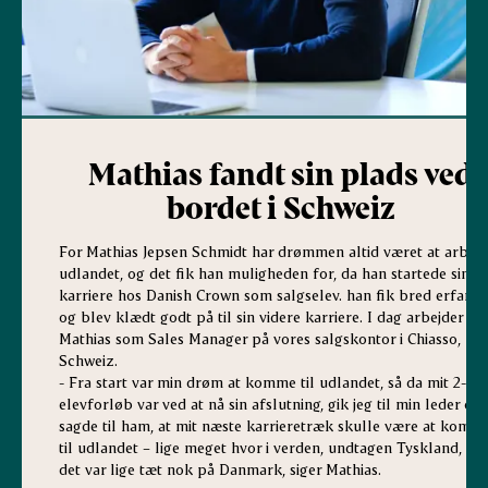
Mathias fandt sin plads ved
bordet i Schweiz
For Mathias Jepsen Schmidt har drømmen altid været at arbejd
udlandet, og det fik han muligheden for, da han startede sin
karriere hos Danish Crown som salgselev. han fik bred erfarin
og blev klædt godt på til sin videre karriere. I dag arbejder
Mathias som Sales Manager på vores salgskontor i Chiasso,
Schweiz.
- Fra start var min drøm at komme til udlandet, så da mit 2-åri
elevforløb var ved at nå sin afslutning, gik jeg til min leder og
sagde til ham, at mit næste karrieretræk skulle være at komm
til udlandet – lige meget hvor i verden, undtagen Tyskland, da
det var lige tæt nok på Danmark, siger Mathias.