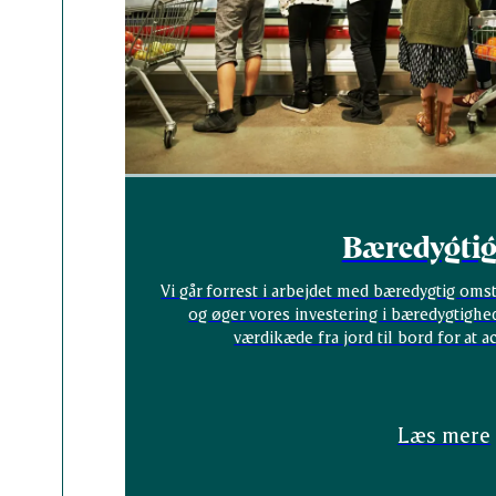
Bæredygti
Vi går forrest i arbejdet med bæredygtig oms
og øger vores investering i bæredygtighe
værdikæde fra jord til bord for at a
Læs mere