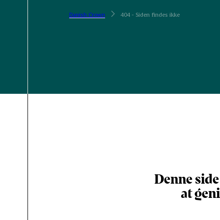
Danish Crown
404 - Siden findes ikke
Denne side 
at gen