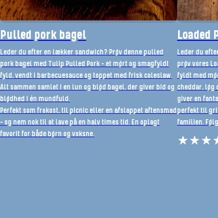
Pulled pork bagel
Loaded 
Leder du efter en lækker sandwich? Prøv denne pulled
Leder du efte
pork bagel med Tulip Pulled Pork - et mørt og smagfyldt
prøv vores Lo
fyld, vendt i barbecuesauce og toppet med frisk coleslaw.
fyldt med mør
Alt sammen samlet i en lun og blød bagel, der giver bid og
cheddar, løg 
blødhed i én mundfuld.
giver en fant
Perfekt som frokost, til picnic eller en afslappet aftensmad
perfekt til g
- og nem nok til at lave på en halv times tid. En oplagt
familien. Føl
favorit for både børn og voksne.