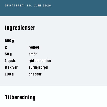
OPDATERET: 30. JUNI 2026
Ingredienser
500 g
2
rødløg
50 g
smør
1 spsk.
rød balsamico
8 skiver
surdejsbrød
100 g
cheddar
Tilberedning