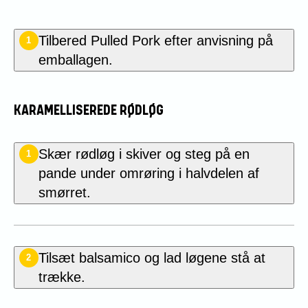
Tilbered Pulled Pork efter anvisning på
1
emballagen.
KARAMELLISEREDE RØDLØG
Skær rødløg i skiver og steg på en
1
pande under omrøring i halvdelen af
smørret.
Tilsæt balsamico og lad løgene stå at
2
trække.