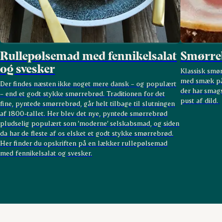
Rullepølsemad med fennikelsalat
Smørreb
og svesker
Klassisk smø
med smæk på 
Der findes næsten ikke noget mere dansk – og populært
der har smags
– end et godt stykke smørrebrød. Traditionen for det
pust af dild.
fine, pyntede smørrebrød, går helt tilbage til slutningen
af 1800-tallet. Her blev det nye, pyntede smørrebrød
pludselig populært som ’moderne’ selskabsmad, og siden
da har de fleste af os elsket et godt stykke smørrebrød.
Her finder du opskriften på en lækker rullepølsemad
med fennikelsalat og svesker.