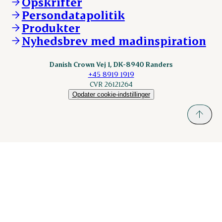
Opskrifter
ESS-FOOD.com
Persondatapolitik
Fonden Dansk Gastronomi
KLS.se
Produkter
nordicspoor.com
Nyhedsbrev med madinspiration
Scanhide.dk
Sokolow.pl
Danish Crown Vej 1, DK-8940 Randers
+45 8919 1919
CVR 26121264
Opdater cookie-indstillinger