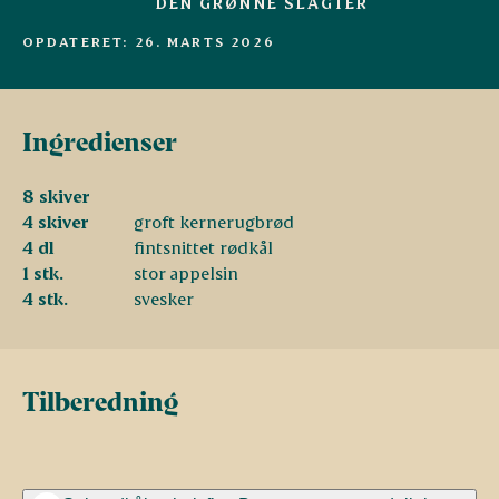
DEN GRØNNE SLAGTER
OPDATERET: 26. MARTS 2026
Ingredienser
8 skiver
4 skiver
groft kernerugbrød
4 dl
fintsnittet rødkål
1 stk.
stor appelsin
4 stk.
svesker
Tilberedning