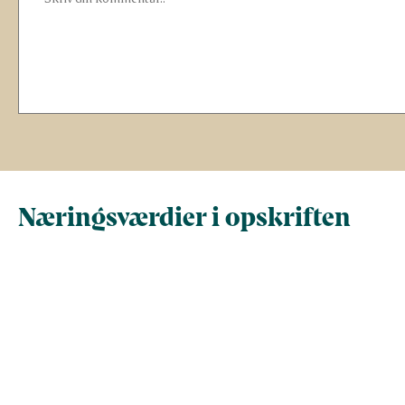
Næringsværdier i opskriften
Næringsindhold pr.
Næringsindhold 
100 g
person i opskrif
Total antal gram
100
167
Energi (kcal)
110
182