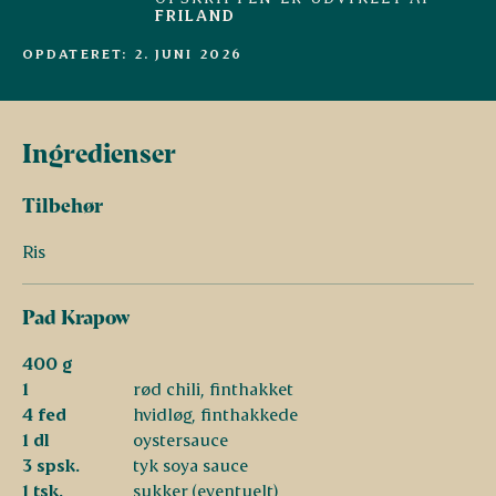
FRILAND
OPDATERET: 2. JUNI 2026
Ingredienser
Tilbehør
Ris
Pad Krapow
400 g
1
rød chili, finthakket
4 fed
hvidløg, finthakkede
1 dl
oystersauce
3 spsk.
tyk soya sauce
1 tsk.
sukker (eventuelt)