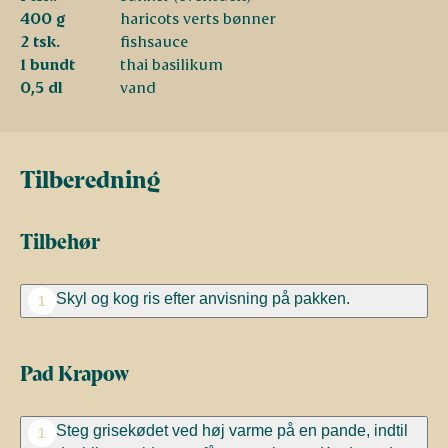
400 g
haricots verts bønner
2 tsk.
fishsauce
1 bundt
thai basilikum
0,5 dl
vand
Tilberedning
Tilbehør
Skyl og kog ris efter anvisning på pakken.
1
Pad Krapow
Steg grisekødet ved høj varme på en pande, indtil
1