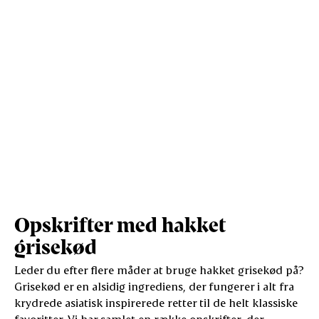
Salt (g)
1
3,3
Opskrifter med hakket
grisekød
Leder du efter flere måder at bruge hakket grisekød på?
Grisekød er en alsidig ingrediens, der fungerer i alt fra
krydrede asiatisk inspirerede retter til de helt klassiske
favoritter. Vi har samlet en række opskrifter, der