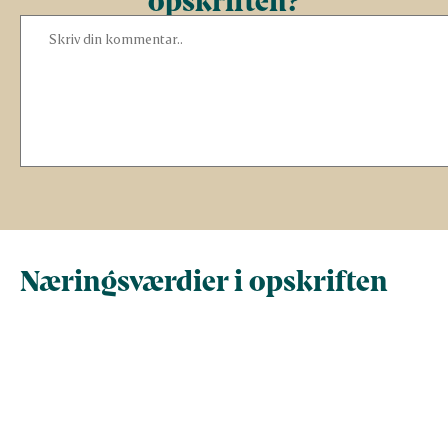
Næringsværdier i opskriften
Næringsindhold pr.
Næringsindhold 
100 g
person i opskrif
Total antal gram
100
349,5