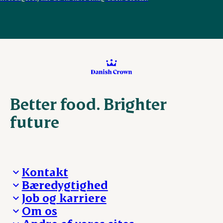
Better food. Brighter
future
Kontakt
Bæredygtighed
Besøg Danish Crown
Job og karriere
Presse og nyheder
Fra jord til bord
Om os
Reklamationer
Hverdagen
Arbejd med os
Whistleblower