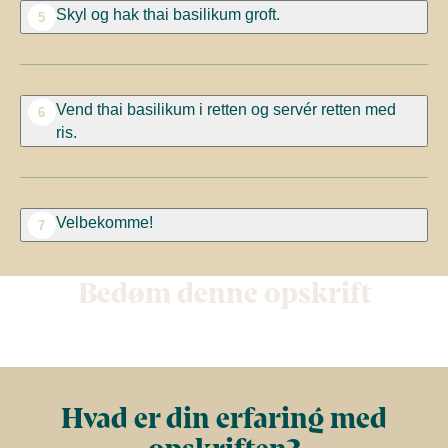
Skyl og hak thai basilikum groft.
5
Vend thai basilikum i retten og servér retten med
6
ris.
Velbekomme!
7
Bedøm denne opskrift
Hvad er din erfaring med
opskriften?