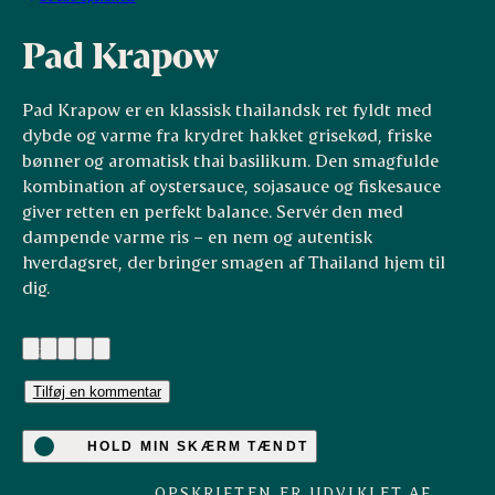
Pad Krapow
Pad Krapow er en klassisk thailandsk ret fyldt med
dybde og varme fra krydret hakket grisekød, friske
bønner og aromatisk thai basilikum. Den smagfulde
kombination af oystersauce, sojasauce og fiskesauce
giver retten en perfekt balance. Servér den med
dampende varme ris – en nem og autentisk
hverdagsret, der bringer smagen af Thailand hjem til
dig.
(2)
Tilføj en kommentar
HOLD MIN SKÆRM TÆNDT
OPSKRIFTEN ER UDVIKLET AF