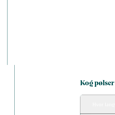
Kog pølser
Hvor lang