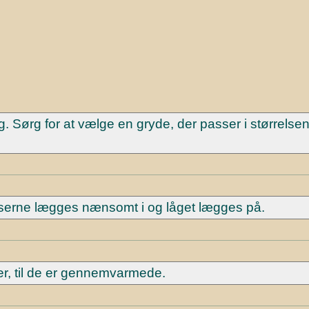
. Sørg for at vælge en gryde, der passer i størrelsen
lserne lægges nænsomt i og låget lægges på.
ter, til de er gennemvarmede.