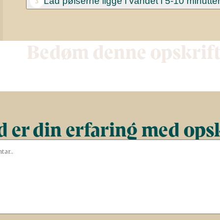
Lad pølserne ligge i vandet i 5-10 minutte
3
Bedøm denne opskrif
 er din erfaring med ops