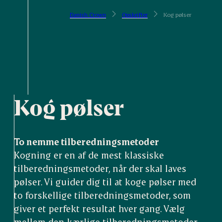
Danish Crown
Opskrifter
Kog pølser
Kog pølser
To nemme tilberedningsmetoder
Kogning er en af de mest klassiske
tilberedningsmetoder, når der skal laves
pølser. Vi guider dig til at koge pølser med
to forskellige tilberedningsmetoder, som
giver et perfekt resultat hver gang. Vælg
mellem den kærlige tilberedningsmetoder,