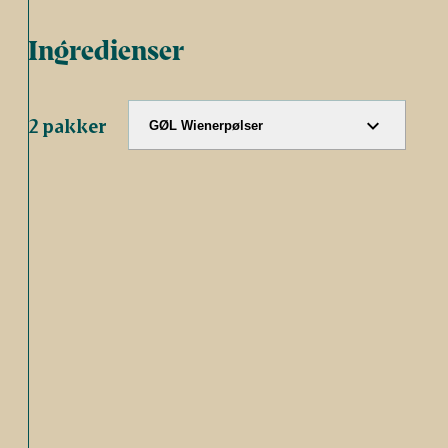
Ingredienser
2 pakker
GØL Wienerpølser