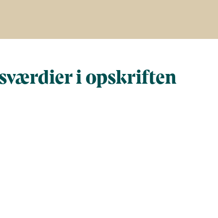
værdier i opskriften
Næringsindhold pr. 100 g
Næringsindh
gram
100
200
280
560
1.171,5
2.343