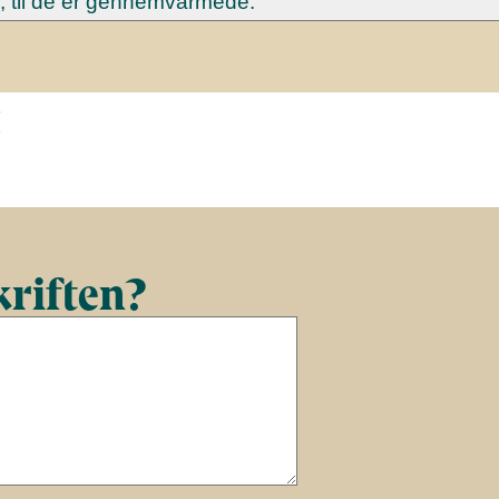
r, til de er gennemvarmede.
t
kriften?