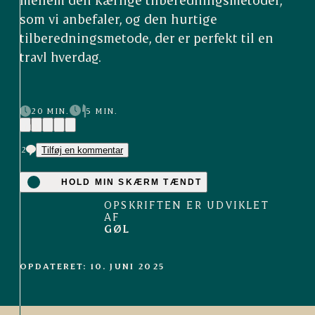
som vi anbefaler, og den hurtige
tilberedningsmetode, der er perfekt til en
travl hverdag.
20 MIN.
5 MIN.
(13)
2
Tilføj en kommentar
HOLD MIN SKÆRM TÆNDT
OPSKRIFTEN ER UDVIKLET
AF
GØL
OPDATERET: 10. JUNI 2025