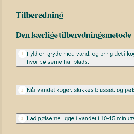
Tilberedning
Den kærlige tilberedningsmetode
Fyld en gryde med vand, og bring det i kog
1
hvor pølserne har plads.
Når vandet koger, slukkes blusset, og pø
2
Lad pølserne ligge i vandet i 10-15 minut
3