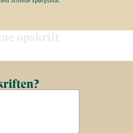
mest stillede spørgsmål.
nne opskrift
kriften?