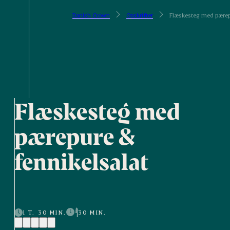
Danish Crown
Opskrifter
Flæskesteg med pærepu
Flæskesteg med
pærepure &
fennikelsalat
1 T. 30 MIN.
30 MIN.