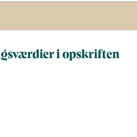
gsværdier i opskriften
Næringsindhold pr. 100 g
Næringsindho
al gram
100
739
al)
179
1320