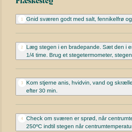
Flæskesteg
Gnid sværen godt med salt, fennikelfrø o
1
Læg stegen i en bradepande. Sæt den i en
2
1/4 time. Brug et stegetermometer, stegen
Kom stjerne anis, hvidvin, vand og skræll
3
efter 30 min.
Check om sværen er sprød, når centrumtem
4
250ºC indtil stegen når centrumtemperatu