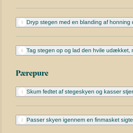
Dryp stegen med en blanding af honning og
5
Tag stegen op og lad den hvile udækket,
6
Pærepure
Skum fedtet af stegeskyen og kasser stjer
1
Passer skyen igennem en finmasket sigte 
2