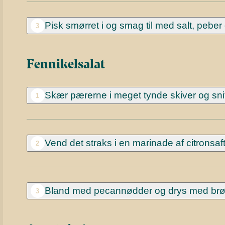
Pisk smørret i og smag til med salt, peber o
3
Fennikelsalat
Skær pærerne i meget tynde skiver og snit 
1
Vend det straks i en marinade af citronsaft
2
Bland med pecannødder og drys med brø
3