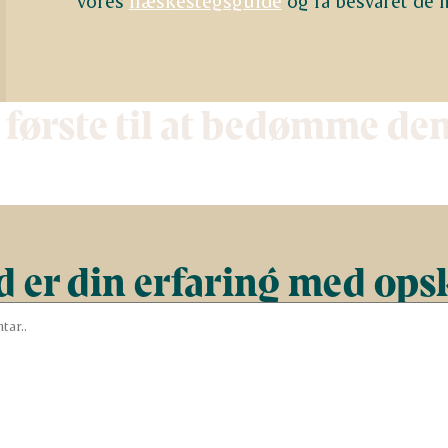
vores
flæskestegsguide
og få besvaret de 
 første til at bedømme de
 er din erfaring med ops