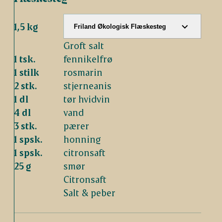
1,5 kg
Friland Økologisk Flæskesteg
Groft salt
1 tsk.
fennikelfrø
1 stilk
rosmarin
2 stk.
stjerneanis
1 dl
tør hvidvin
4 dl
vand
3 stk.
pærer
1 spsk.
honning
1 spsk.
citronsaft
25 g
smør
Citronsaft
Salt & peber