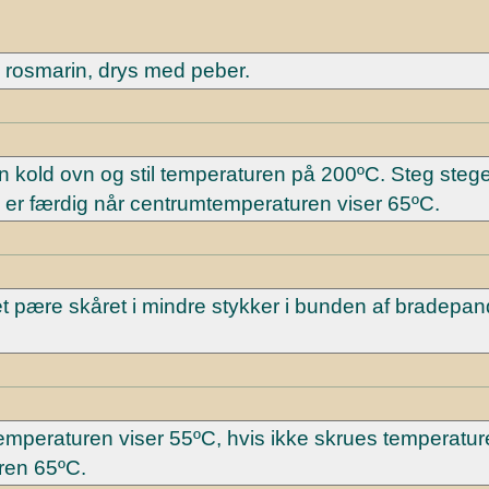
g rosmarin, drys med peber.
 kold ovn og stil temperaturen på 200ºC. Steg stege
 er færdig når centrumtemperaturen viser 65ºC.
et pære skåret i mindre stykker i bunden af bradepa
peraturen viser 55ºC, hvis ikke skrues temperature
ren 65ºC.