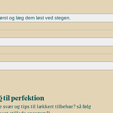
først og læg dem løst ved stegen.
 til perfektion
svær og tips til lækkert tilbehør? så følg