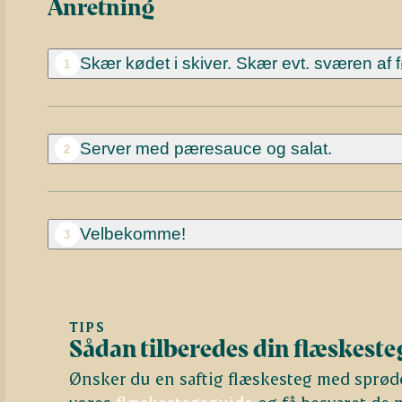
Anretning
Skær kødet i skiver. Skær evt. sværen af 
1
Server med pæresauce og salat.
2
Velbekomme!
3
TIPS
Sådan tilberedes din flæskesteg
Ønsker du en saftig flæskesteg med sprøde 