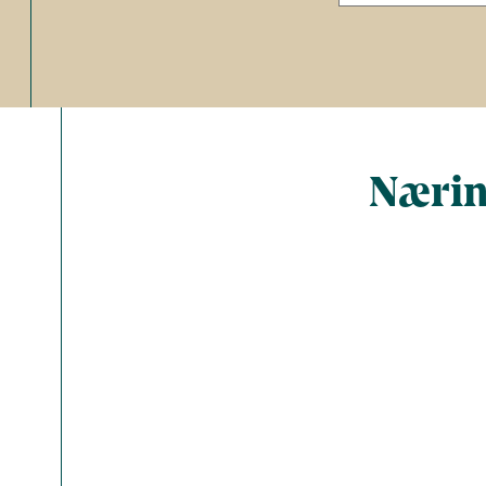
Nærin
Total ant
Energi (kc