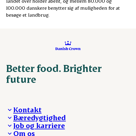
landet over holder åbent, og mellem 80.000 og
100.000 danskere benytter sig af muligheden for at
besøge et landbrug.
Better food. Brighter
future
Kontakt
Bæredygtighed
Besøg Danish Crown
Job og karriere
Presse og nyheder
Fra jord til bord
Om os
Reklamationer
Hverdagen