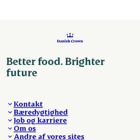
Better food. Brighter
future
Kontakt
Bæredygtighed
Besøg Danish Crown
Job og karriere
Presse og nyheder
Fra jord til bord
Om os
Reklamationer
Hverdagen
Arbejd med os
Andre af vores sites
Whistleblower
Ansvarlighed og nøgletal
Ledige stillinger