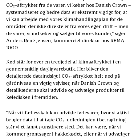
CO₂-aftrykket fra de varer, vi køber hos Danish Crown –
systematiseret og bedre data er ekstremt vigtigt for, at
vi kan arbejde med vores klimahandlingsplan for de
områder, der ikke direkte er fra vores egen drift – men
de varer, vi indkøber og sælger til vores kunder,” siger
Anders René Jensen, kommerciel direktør hos REMA
1000.
Kød står for over en tredjedel af klimaaftrykket i en
gennemsnitlig dagligvarebutik. Her bliver den
detaljerede dataindsigt i CO₂-aftrykket helt ned på
gårdniveau en vigtig vejviser, når Danish Crown og
detailkæderne skal udvikle og udvælge produkter til
køledisken i fremtiden.
”Når vi i fællesskab kan udvikle fødevarer, hvor vi aktivt
bruger data til at tage CO₂-udledningen i betragtning,
står vi et langt gunstigere sted. Det kan være, når vi
kommer grøntsager i hakkekødet, eller når vi udvælger