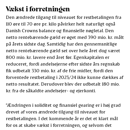
Vækst i forretningen
Den ændrede tilgang til niveauet for restbetalingen fra
110 øre til 70 øre pr. kilo påvirker helt naturligt også
Danish Crowns balance og finansielle nøgletal. Den
netto rentebærende gæld er øget med 390 mio. kr. målt
på årets sidste dag. Samtidig har den gennemsnitlige
netto rentebærende gæld set over hele året dog været
800 mio. kr. lavere end året før. Egenkapitalen er
reduceret, fordi andelsejerne efter sidste års regnskab
fik udbetalt 330 mio. kr. af de frie midler, fordi den
forventede restbetaling i 2023/24 ikke kunne dækkes af
netto resultatet. Derudover blev der udbetalt 180 mio.
kr. fra de såkaldte andelsejer- og ejerkonti.
”Ændringen i soliditet og finansiel gearing er i høj grad
drevet af vores ændrede tilgang til niveauet for
restbetalingen. I det kommende år er det et klart mål
for os at skabe vækst i forretningen, og selvom det