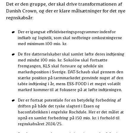
Det er den gruppe, der skal drive transformationen af
Danish Crown, og der er klare målsætninger for det nye
regnskabsår:
Der er igangsat effektiviseringsprogrammer indenfor
indkøb og logistik, som skal nedbringe omkostningerne
med minimum 100 mio. kr.
De fire datterselskaber skal samlet løfte deres indtjening
med mindst 100 mio. kr. Sokolów skal fortsætte
fremgangen, KLS skal forsvare og udvikle sin
markedsposition i Sverige. DAT-Schaub skal gennem den
stærke position på tarmmarkedet genvinde noget af den
tabte indtjening i år, mens ESS-FOOD i et meget volatilt
marked kommer til at fokusere på at løfte indtjeningen.
Der er fortsat potentiale for en betydelig forbedring af
driften på både det tyske slagteri i Essen og
baconfabrikken i engelske Rochdale. Her er det målet at
opnå en samlet forbedring på 150 mio. kr. i forhold til
regnskabsåret 2024/25.