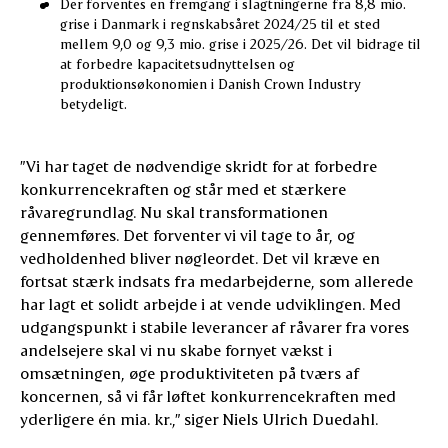
Der forventes en fremgang i slagtningerne fra 8,8 mio.
grise i Danmark i regnskabsåret 2024/25 til et sted
mellem 9,0 og 9,3 mio. grise i 2025/26. Det vil bidrage til
at forbedre kapacitetsudnyttelsen og
produktionsøkonomien i Danish Crown Industry
betydeligt.
”Vi har taget de nødvendige skridt for at forbedre
konkurrencekraften og står med et stærkere
råvaregrundlag. Nu skal transformationen
gennemføres. Det forventer vi vil tage to år, og
vedholdenhed bliver nøgleordet. Det vil kræve en
fortsat stærk indsats fra medarbejderne, som allerede
har lagt et solidt arbejde i at vende udviklingen. Med
udgangspunkt i stabile leverancer af råvarer fra vores
andelsejere skal vi nu skabe fornyet vækst i
omsætningen, øge produktiviteten på tværs af
koncernen, så vi får løftet konkurrencekraften med
yderligere én mia. kr.,” siger Niels Ulrich Duedahl.