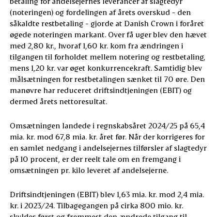
betaling for andelsejernes leverancer af slagtedyr
(noteringen) og fordelingen af årets overskud - den
såkaldte restbetaling - gjorde at Danish Crown i foråret
øgede noteringen markant. Over få uger blev den hævet
med 2,80 kr., hvoraf 1,60 kr. kom fra ændringen i
tilgangen til forholdet mellem notering og restbetaling,
mens 1,20 kr. var øget konkurrencekraft. Samtidig blev
målsætningen for restbetalingen sænket til 70 øre. Den
manøvre har reduceret driftsindtjeningen (EBIT) og
dermed årets nettoresultat.
Omsætningen landede i regnskabsåret 2024/25 på 65,4
mia. kr. mod 67,8 mia. kr. året før. Når der korrigeres for
en samlet nedgang i andelsejernes tilførsler af slagtedyr
på 10 procent, er der reelt tale om en fremgang i
omsætningen pr. kilo leveret af andelsejerne.
Driftsindtjeningen (EBIT) blev 1,63 mia. kr. mod 2,4 mia.
kr. i 2023/24. Tilbagegangen på cirka 800 mio. kr.
skyldes først og fremmest den ændrede tilgang til