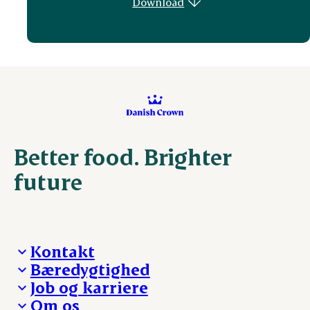
Download
Better food. Brighter
future
Kontakt
Bæredygtighed
Besøg Danish Crown
Job og karriere
Presse og nyheder
Fra jord til bord
Om os
Reklamationer
Hverdagen