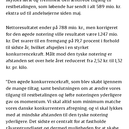
restbetalingen, som løbende har sendt i alt 589 mio. kr.
ekstra ud til andelsejerne siden maj.
Nettoresultatet ender på 788 mio. kr., men korrigeret
for den øgede notering ville resultatet være 1.247 mio.
kr. Det svarer til en fremgang på 19,7 procent i forhold
til sidste år, hvilket afspejles i en styrket
konkurrencekraft. Målt mod den tyske notering er
afstanden set over hele året reduceret fra 2,52 kr. til 1,32
kr. pr. kilo.
”Den øgede konkurrencekraft, som blev skabt igennem
de mange tiltag, samt beslutningen om at ændre vores
tilgang til restbetalingen og løfte noteringen yderligere
gav os momentum. Vi skal altid som minimum matche
vores danske konkurrenters afregning, og vi skal lykkes
med at mindske afstanden til den tyske notering
yderligere. Det sidste er centralt for at fastholde
råvaregrundlaget og dermed muligheden for at skabe