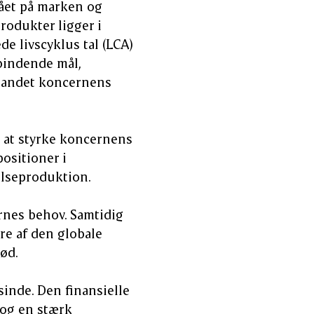
 sået på marken og
produkter ligger i
de livscyklus tal (LCA)
 bindende mål,
t andet koncernens
å at styrke koncernens
ositioner i
ølseproduktion.
rnes behov. Samtidig
ere af den globale
ød.
nde. Den finansielle
 og en stærk