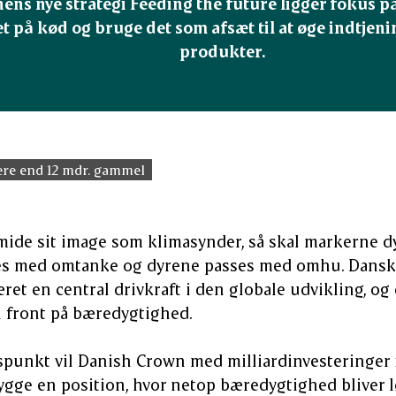
ens nye strategi Feeding the future ligger fokus på
t på kød og bruge det som afsæt til at øge indtjen
produkter.
re end 12 mdr. gammel
mide sit image som klimasynder, så skal markerne dy
es med omtanke og dyrene passes med omhu. Dansk
ret en central drivkraft i den globale udvikling, og
i front på bæredygtighed.
punkt vil Danish Crown med milliardinvesteringer i
ygge en position, hvor netop bæredygtighed bliver l