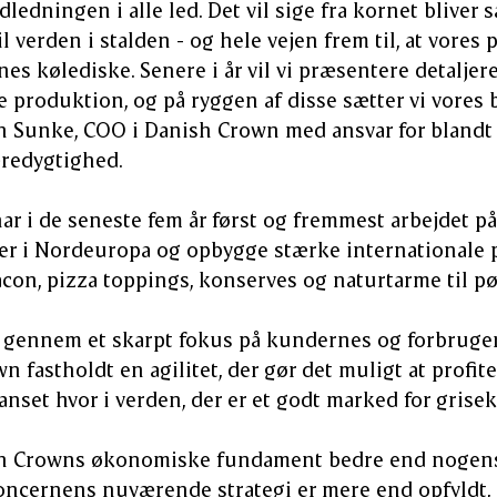
ledningen i alle led. Det vil sige fra kornet bliver
 verden i stalden - og hele vejen frem til, at vores 
s kølediske. Senere i år vil vi præsentere detaljere
e produktion, og på ryggen af disse sætter vi vores
en Sunke, COO i Danish Crown med ansvar for bland
redygtighed.
r i de seneste fem år først og fremmest arbejdet p
 i Nordeuropa og opbygge stærke internationale p
con, pizza toppings, konserves og naturtarme til p
s gennem et skarpt fokus på kundernes og forbruge
 fastholdt en agilitet, der gør det muligt at profit
anset hvor i verden, der er et godt marked for grisek
sh Crowns økonomiske fundament bedre end nogensi
oncernens nuværende strategi er mere end opfyldt,