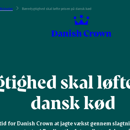
Nyheder
Bæredygtighed skal løfte prisen på dansk kød
ighed skal løft
dansk kød
tid for Danish Crown at jagte vækst gennem slagtning