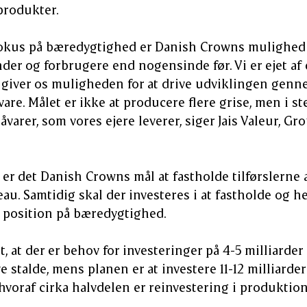
produkter.
okus på bæredygtighed er Danish Crowns mulighed f
nder og forbrugere end nogensinde før. Vi er ejet a
 giver os muligheden for at drive udviklingen gen
are. Målet er ikke at producere flere grise, men i s
åvarer, som vores ejere leverer, siger Jais Valeur, G
r det Danish Crowns mål at fastholde tilførslerne a
u. Samtidig skal der investeres i at fastholde og 
 position på bæredygtighed.
t, at der er behov for investeringer på 4-5 milliarder
 stalde, mens planen er at investere 11-12 milliarder
voraf cirka halvdelen er reinvestering i produkti