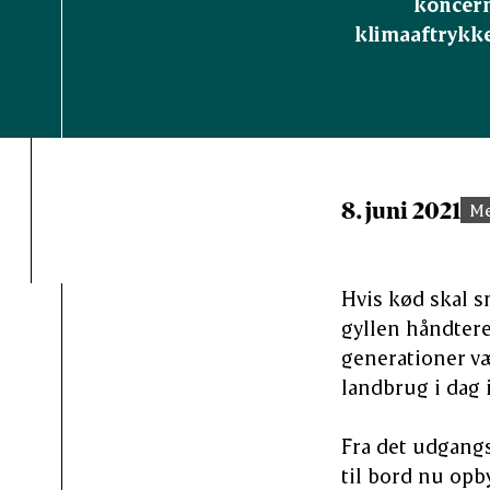
koncern
klimaaftrykke
8. juni 2021
Me
Hvis kød skal s
gyllen håndter
generationer væ
landbrug i dag 
Fra det udgangs
til bord nu opb