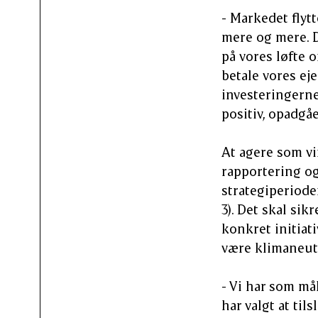
- Markedet flyt
mere og mere. De
på vores løfte 
betale vores eje
investeringerne
positiv, opadgåe
At agere som v
rapportering og
strategiperioden
3). Det skal sik
konkret initiat
være klimaneut
- Vi har som må
har valgt at til