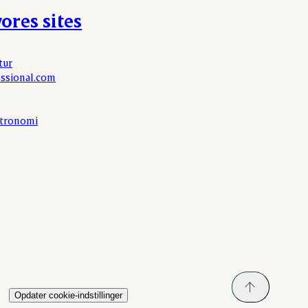
ores sites
tur
ssional.com
tronomi
Opdater cookie-indstillinger