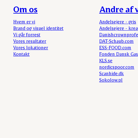
Om os
Andre af v
Hvem er vi
Andelsejere - gris
Brand og visuel identitet
Andelsejere - krea
Vi går forrest
Danishcrownprofe
Vores resultater
DAT-Schaub.com
Vores lokationer
ESS-FOOD.com
Kontakt
Fonden Dansk Gas
KLS.se
nordicspoor.com
Scanhide.dk
Sokolow.pl