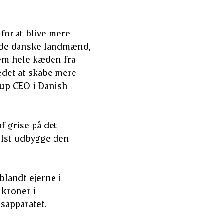
or at blive mere
f de danske landmænd,
nem hele kæden fra
tedet at skabe mere
roup CEO i Danish
f grise på det
helst udbygge den
 blandt ejerne i
 kroner i
onsapparatet.