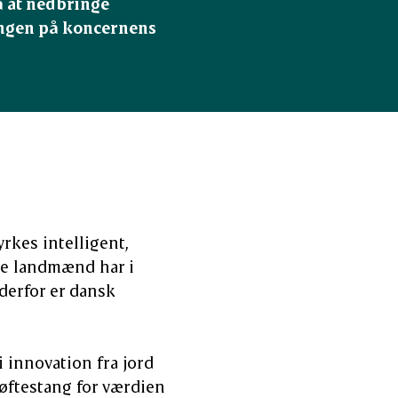
 at nedbringe 
ingen på koncernens 
rkes intelligent,
e landmænd har i
 derfor er dansk
 innovation fra jord
øftestang for værdien