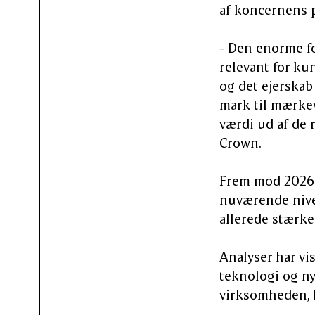
af koncernens 
- Den enorme f
relevant for ku
og det ejerskab
mark til mærkev
værdi ud af de r
Crown.
Frem mod 2026 e
nuværende nivea
allerede stærke
Analyser har vis
teknologi og nye
virksomheden, h