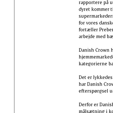
rapportere på ud
dyret kommer til
supermarkederne
for vores dansk
fortæller Preb
arbejde med bæ
Danish Crown ha
hjemmemarkeder
kategorierne ba
Det er lykkede
har Danish Crown
efterspørgsel u
Derfor er Dani
målsætning i k