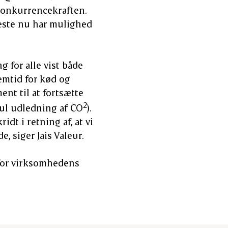
konkurrencekraften.
leste nu har mulighed
g for alle vist både
emtid for kød og
nt til at fortsætte
2
nul udledning af CO
).
ridt i retning af, at vi
 siger Jais Valeur.
 for virksomhedens