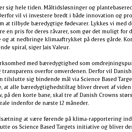
ter sig hele tiden. Måltidsløsninger og plantebasere
rfor vil vi investere bredt i både innovation og pro
om at tilbyde bæredygtige fødevarer. Lykkes vi med de
re en pris for deres råvarer, som gør det muligt for
 og at nedbringe klimaaftrykket på deres gårde. Kort
nde spiral, siger Jais Valeur.
irksomhed med bæredygtighed som omdrejningspunkt 
 transparens overfor omverdenen. Derfor vil Danish
 tilslutte sig bindende mål via Science Based Targets
re, at alle bæredygtighedstiltag bliver drevet af viden
iv, på den korte bane, skal tre af Danish Crowns st
rale indenfor de næste 12 måneder.
lsætning at være førende på klima-rapportering inde
slutte os Science Based Targets initiative og bliver de