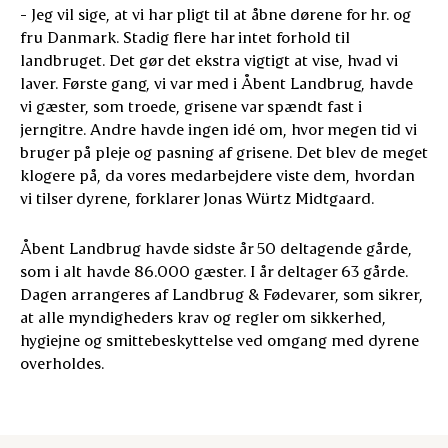
- Jeg vil sige, at vi har pligt til at åbne dørene for hr. og
fru Danmark. Stadig flere har intet forhold til
landbruget. Det gør det ekstra vigtigt at vise, hvad vi
laver. Første gang, vi var med i Åbent Landbrug, havde
vi gæster, som troede, grisene var spændt fast i
jerngitre. Andre havde ingen idé om, hvor megen tid vi
bruger på pleje og pasning af grisene. Det blev de meget
klogere på, da vores medarbejdere viste dem, hvordan
vi tilser dyrene, forklarer Jonas Würtz Midtgaard.
Åbent Landbrug havde sidste år 50 deltagende gårde,
som i alt havde 86.000 gæster. I år deltager 63 gårde.
Dagen arrangeres af Landbrug & Fødevarer, som sikrer,
at alle myndigheders krav og regler om sikkerhed,
hygiejne og smittebeskyttelse ved omgang med dyrene
overholdes.