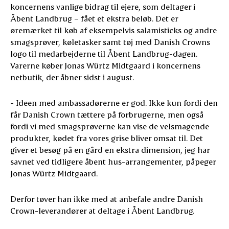
koncernens vanlige bidrag til ejere, som deltager i
Åbent Landbrug – fået et ekstra beløb. Det er
øremærket til køb af eksempelvis salamisticks og andre
smagsprøver, køletasker samt tøj med Danish Crowns
logo til medarbejderne til Åbent Landbrug-dagen.
Varerne køber Jonas Würtz Midtgaard i koncernens
netbutik, der åbner sidst i august.
- Ideen med ambassadørerne er god. Ikke kun fordi den
får Danish Crown tættere på forbrugerne, men også
fordi vi med smagsprøverne kan vise de velsmagende
produkter, kødet fra vores grise bliver omsat til. Det
giver et besøg på en gård en ekstra dimension, jeg har
savnet ved tidligere åbent hus-arrangementer, påpeger
Jonas Würtz Midtgaard.
Derfor tøver han ikke med at anbefale andre Danish
Crown-leverandører at deltage i Åbent Landbrug.