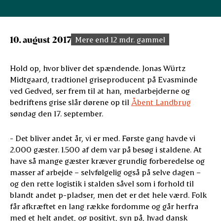
10. august 2017
Mere end 12 mdr. gammel
Hold op, hvor bliver det spændende. Jonas Würtz
Midtgaard, tradtionel griseproducent på Evasminde
ved Gedved, ser frem til at han, medarbejderne og
bedriftens grise slår dørene op til
Åbent Landbrug
søndag den 17. september.
- Det bliver andet år, vi er med. Første gang havde vi
2.000 gæster. 1.500 af dem var på besøg i staldene. At
have så mange gæster kræver grundig forberedelse og
masser af arbejde – selvfølgelig også på selve dagen –
og den rette logistik i stalden såvel som i forhold til
blandt andet p-pladser, men det er det hele værd. Folk
får afkræftet en lang række fordomme og går herfra
med et helt andet, og positivt, syn på, hvad dansk