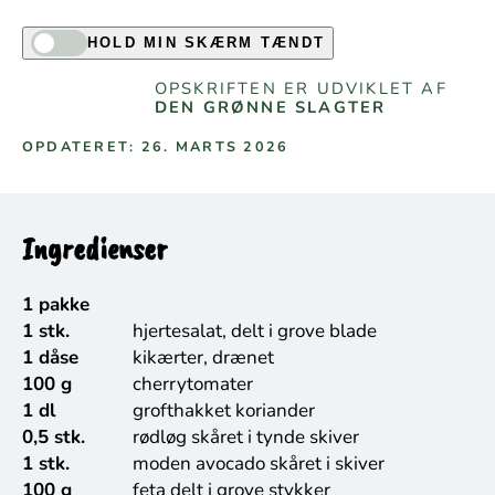
HOLD MIN SKÆRM TÆNDT
OPSKRIFTEN ER UDVIKLET AF
DEN GRØNNE SLAGTER
OPDATERET: 26. MARTS 2026
Ingredienser
1 pakke
1 stk.
hjertesalat, delt i grove blade
1 dåse
kikærter, drænet
100 g
cherrytomater
1 dl
grofthakket koriander
0,5 stk.
rødløg skåret i tynde skiver
1 stk.
moden avocado skåret i skiver
100 g
feta delt i grove stykker