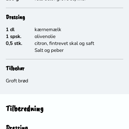
Dressing
1 dl
kærnemælk
1 spsk.
olivenolie
0,5 stk.
citron, fintrevet skal og saft
Salt og peber
Tilbehør
Groft brød
Tilberedning
Dressing