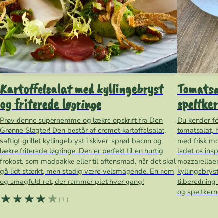
Kartoffelsalat med kyllingebryst
Tomatsa
og friterede løgringe
speltke
Prøv denne supernemme og lækre opskrift fra Den
Du kender fo
Grønne Slagter! Den består af cremet kartoffelsalat,
tomatsalat, 
saftigt grillet kyllingebryst i skiver, sprød bacon og
med frisk moz
lækre friterede løgringe. Den er perfekt til en hurtig
ladet os insp
frokost, som madpakke eller til aftensmad, når det skal
mozzarellaen
gå lidt stærkt, men stadig være velsmagende. En nem
kyllingebrys
og smagfuld ret, der rammer plet hver gang!
tilberedning
og speltkern
(1)