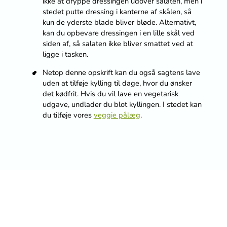
ikke at dryppe dressingen udover salaten, men i
stedet putte dressing i kanterne af skålen, så
kun de yderste blade bliver bløde. Alternativt,
kan du opbevare dressingen i en lille skål ved
siden af, så salaten ikke bliver smattet ved at
ligge i tasken.
Netop denne opskrift kan du også sagtens lave
uden at tilføje kylling til dage, hvor du ønsker
det kødfrit. Hvis du vil lave en vegetarisk
udgave, undlader du blot kyllingen. I stedet kan
du tilføje vores
veggie pålæg
.
Vær den første til at bedømme
denne opskrift