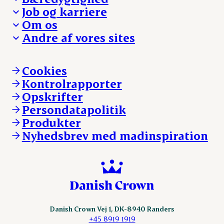
Besøg Danish Crown
Job og karriere
Presse og nyheder
Fra jord til bord
Om os
Reklamationer
Hverdagen
Arbejd med os
Andre af vores sites
Whistleblower
Ansvarlighed og nøgletal
Ledige stillinger
Hvem er vi
Øvrige henvendelser
Mød Danish Crown
Brand og visuel identitet
Andelsejere - gris
Vi går forrest
Andelsejere - kreatur
Cookies
Vores resultater
Danishcrownprofessional.com
Kontrolrapporter
Vores lokationer
DAT-Schaub.com
Opskrifter
Kontakt
ESS-FOOD.com
Persondatapolitik
Fonden Dansk Gastronomi
KLS.se
Produkter
nordicspoor.com
Nyhedsbrev med madinspiration
Scanhide.dk
Sokolow.pl
Danish Crown Vej 1, DK-8940 Randers
+45 8919 1919