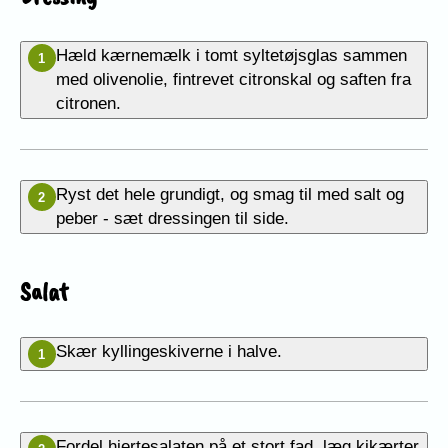
Hæld kærnemælk i tomt syltetøjsglas sammen
1
med olivenolie, fintrevet citronskal og saften fra
citronen.
Ryst det hele grundigt, og smag til med salt og
2
peber - sæt dressingen til side.
Salat
Skær kyllingeskiverne i halve.
1
Fordel hjertesalaten på et stort fad, læg kikærter