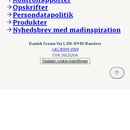
DAT-Schaub.com
Opskrifter
Kontakt
ESS-FOOD.com
Persondatapolitik
Fonden Dansk Gastronomi
KLS.se
Produkter
nordicspoor.com
Nyhedsbrev med madinspiration
Scanhide.dk
Sokolow.pl
Danish Crown Vej 1, DK-8940 Randers
+45 8919 1919
CVR 26121264
Opdater cookie-indstillinger