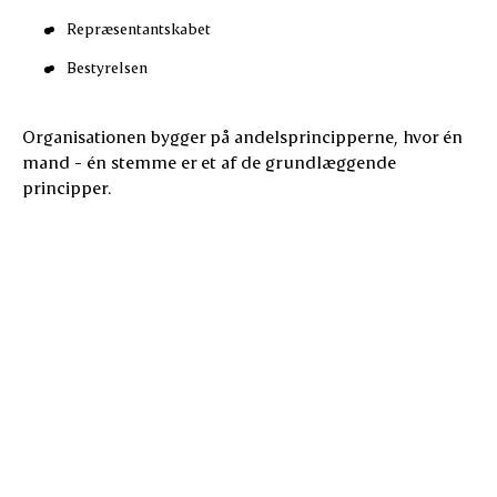
Repræsentantskabet
Bestyrelsen
Organisationen bygger på andelsprincipperne, hvor én
mand - én stemme er et af de grundlæggende
principper.
Griseproducentkredse
Kreaturpr
Hjørring, Brønderslev,
Frederikshavn, Læsø,
Hjørring, Br
Jammerbugt, Rebild, Aalborg,
Frederiksha
Vest-himmerland,
Thisted, Ves
Kreds 1
Mariagerfjord, Thisted, Morsø,
Aalborg, Læs
Skive, Lemvig, Struer,
Viborg, Mari
Holstebro, Viborg, Randers,
kommuner.