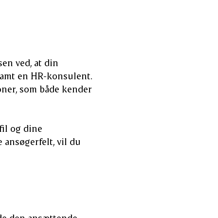
en ved, at din
samt en HR-konsulent.
soner, som både kender
il og dine
ansøgerfelt, vil du
øde den ansættende