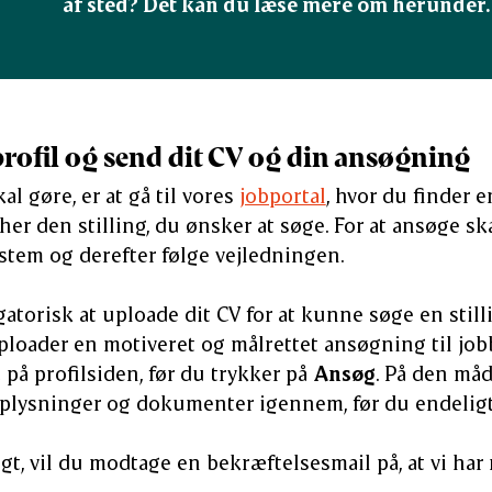
af sted? Det kan du læse mere om herunder.
profil og send dit CV og din ansøgning
kal gøre, er at gå til vores
jobportal
, hvor du finder e
 her den stilling, du ønsker at søge. For at ansøge sk
ystem og derefter følge vejledningen.
gatorisk at uploade dit CV for at kunne søge en still
 uploader en motiveret og målrettet ansøgning til job
på profilsiden, før du trykker på
Ansøg
. På den må
oplysninger og dokumenter igennem, før du endeligt 
gt, vil du modtage en bekræftelsesmail på, at vi har