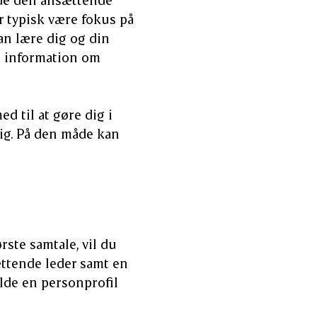
r typisk være fokus på
an lære dig og din
e information om
d til at gøre dig i
dig. På den måde kan
rste samtale, vil du
ættende leder samt en
lde en personprofil