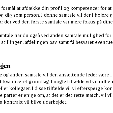
l formål at afdække din profil og kompetencer for a
g dig som person. I denne samtale vil der i højere 
r der ved den første samtale var mere fokus på din
samtale har du også ved anden samtale mulighed for a
stillingen, afdelingen osv. samt få besvaret eventue
ngen
te og anden samtale vil den ansættende leder være i s
 kvalificeret grundlag. I nogle tilfælde vil vi indhe
eller kollegaer. I disse tilfælde vil vi efterspørge 
le parter er enige om, at det er det rette match, vil v
en kontrakt vil blive udarbejdet.