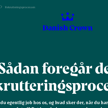
Rekrutteringsprocessen
Sådan foregår de
krutteringsproc
u egentlig job hos os, og hvad sker der, når du ha