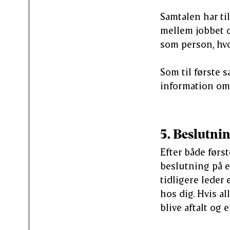
Samtalen har ti
mellem jobbet o
som person, hvo
Som til første 
information om 
5. Beslutni
Efter både førs
beslutning på et
tidligere leder 
hos dig. Hvis al
blive aftalt og 