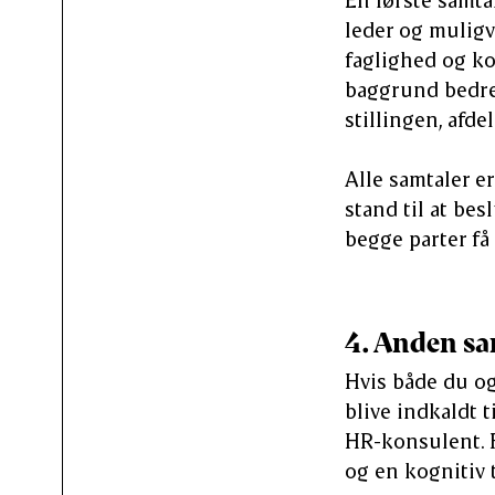
leder og muligv
faglighed og ko
baggrund bedre 
stillingen, afd
Alle samtaler e
stand til at be
begge parter få
4. Anden sa
Hvis både du og 
blive indkaldt 
HR-konsulent. F
og en kognitiv 