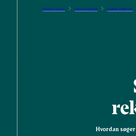
Danish Crown
Job og karriere
Ledige stillinger
re
Hvordan søger d