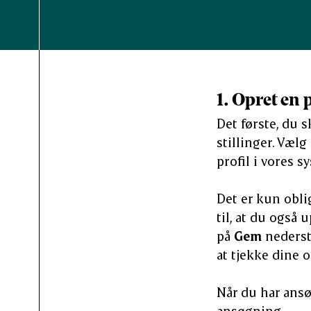
1. Opret en 
Det første, du s
stillinger. Vælg
profil i vores s
Det er kun obli
til, at du også
på
Gem
nederst 
at tjekke dine 
Når du har ansø
ansøgning.