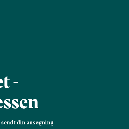
t -
essen
r sendt din ansøgning 