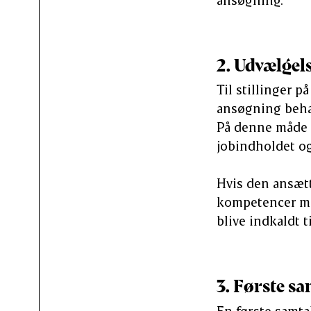
2. Udvælgel
Til stillinger 
ansøgning beha
På denne måde s
jobindholdet og
Hvis den ansætt
kompetencer mat
blive indkaldt t
3. Første sa
En første samta