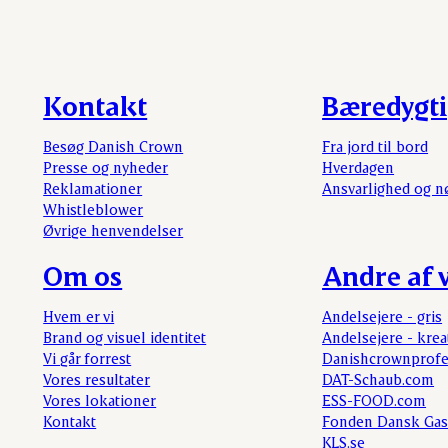
Kontakt
Bæredygt
Besøg Danish Crown
Fra jord til bord
Presse og nyheder
Hverdagen
Reklamationer
Ansvarlighed og n
Whistleblower
Øvrige henvendelser
Om os
Andre af v
Hvem er vi
Andelsejere - gris
Brand og visuel identitet
Andelsejere - krea
Vi går forrest
Danishcrownprofe
Vores resultater
DAT-Schaub.com
Vores lokationer
ESS-FOOD.com
Kontakt
Fonden Dansk Gas
KLS.se