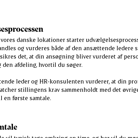
sesprocessen
på vores danske lokationer starter udvælgelsesprocess
ndles og vurderes både af den ansættende ledere 
ikres det, at din ansøgning bliver vurderet af per
 den afdeling, hvortil du søger.
ende leder og HR-konsulenten vurderer, at din prof
cher stillingens krav sammenholdt med det øvrige 
il en første samtale.
mtale
le vil typisk tage omkring en time, og her vil du m