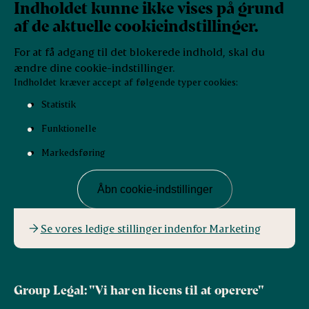
Indholdet kunne ikke vises på grund
af de aktuelle cookieindstillinger.
For at få adgang til det blokerede indhold, skal du
ændre dine cookie-indstillinger.
Indholdet kræver accept af følgende typer cookies:
Statistik
Funktionelle
Markedsføring
Åbn cookie-indstillinger
Se vores ledige stillinger indenfor Marketing
Group Legal: "Vi har en licens til at operere"