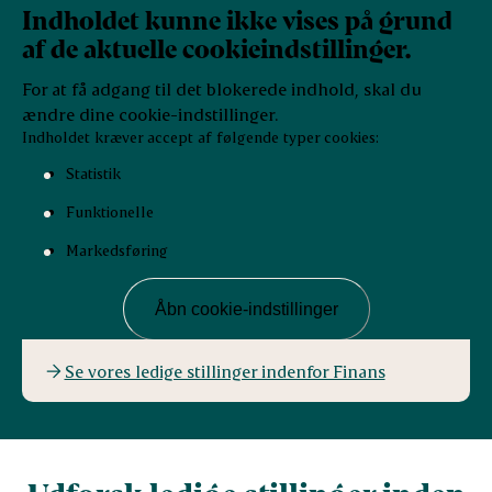
Indholdet kunne ikke vises på grund
af de aktuelle cookieindstillinger.
For at få adgang til det blokerede indhold, skal du
ændre dine cookie-indstillinger.
Indholdet kræver accept af følgende typer cookies:
Statistik
Funktionelle
Markedsføring
Åbn cookie-indstillinger
Se vores ledige stillinger indenfor Finans