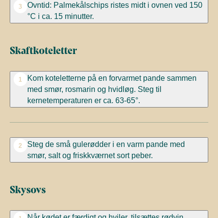
Ovntid: Palmekålschips ristes midt i ovnen ved 150
3
°C i ca. 15 minutter.
Skaftkoteletter
Kom koteletterne på en forvarmet pande sammen
1
med smør, rosmarin og hvidløg. Steg til
kernetemperaturen er ca. 63-65°.
Steg de små gulerødder i en varm pande med
2
smør, salt og friskkværnet sort peber.
Skysovs
Når kødet er færdigt og hviler, tilsættes rødvin,