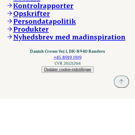
Danishcrownprofessional.com
Kontrolrapporter
Vores lokationer
DAT-Schaub.com
Opskrifter
Kontakt
ESS-FOOD.com
Persondatapolitik
Fonden Dansk Gastronomi
KLS.se
Produkter
nordicspoor.com
Nyhedsbrev med madinspiration
Scanhide.dk
Sokolow.pl
Danish Crown Vej 1, DK-8940 Randers
+45 8919 1919
CVR 26121264
Opdater cookie-indstillinger