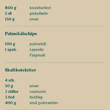
800 g
knoldselleri
5 dl
piskefløde
150 g
smør
Palmekålschips
100 g
palmekål
1 spsk.
rapsolie
Flagesalt
Skaftkoteletter
4 stk.
50 g
smør
2 stilke
rosmarin
3 fed
hvidløg
400 g
små gulerødder