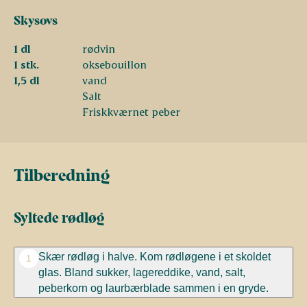
Skysovs
1 dl
rødvin
1 stk.
oksebouillon
1,5 dl
vand
Salt
Friskkværnet peber
Tilberedning
Syltede rødløg
Skær rødløg i halve. Kom rødløgene i et skoldet
1
glas. Bland sukker, lagereddike, vand, salt,
peberkorn og laurbærblade sammen i en gryde.