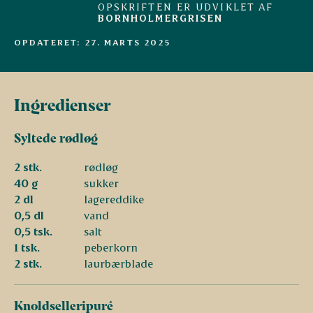
OPSKRIFTEN ER UDVIKLET AF
BORNHOLMERGRISEN
OPDATERET: 27. MARTS 2025
A
n
t
onius
Grise fra
udvalgte
danske landmænd
Ingredienser
Syltede rødløg
2 stk.
rødløg
40 g
sukker
2 dl
lagereddike
0,5 dl
vand
0,5 tsk.
salt
1 tsk.
peberkorn
2 stk.
laurbærblade
Knoldselleripuré