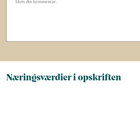
Næringsværdier i opskriften
Næringsindhold pr.
Næringsindhold 
100 g
person i opskrif
Total antal gram
100
900,4
Energi (kcal)
172,4
1.552,1