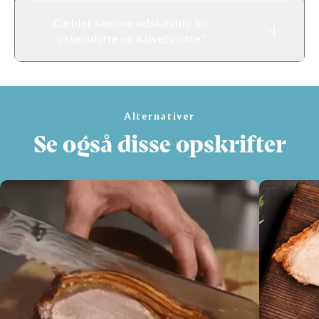
Gælder samme udskæring for
okseculotte og kalveculotte?
Alternativer
Se også disse opskrifter