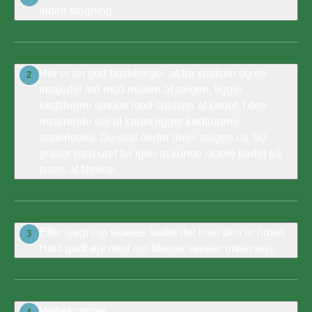
inden stegning.
Her er en god huskeregel, at fra spidsen og en
2
tredjedel ind mod midten af stegen, ligger
kødfibrene direkte mod spidsen af kødet. I den
resterende del af kødet ligger kødfibrene
anderledes. Du skal derfor dreje stegen ca. 90
grader med uret for igen at kunne skære kødet på
tværs af fibrene.
Efter stegning skæres kødet der hvor den er ridset.
3
Hold godt øje med om fibrene vender undervejs.
Velbekomme!