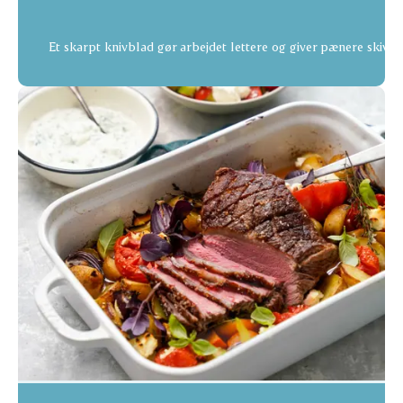
Et skarpt knivblad gør arbejdet lettere og giver pænere skiver.