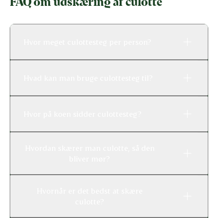
FAQ om udskæring af culotte
Hvor meget culottesteg per person?
Hvad kan man bruge culottesteg til?
Hvor på koen sidder culottesteg?
Hvordan skærer man culotte, så den
bliver mør?
Hvornår er det bedst at skære
culotte?