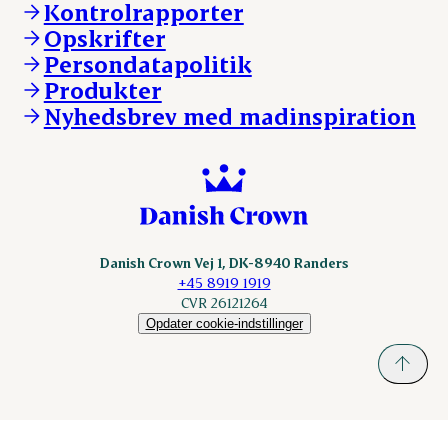
Kontrolrapporter
Vores lokationer
DAT-Schaub.com
Opskrifter
Kontakt
ESS-FOOD.com
Persondatapolitik
Fonden Dansk Gastronomi
KLS.se
Produkter
nordicspoor.com
Nyhedsbrev med madinspiration
Scanhide.dk
Sokolow.pl
Danish Crown Vej 1, DK-8940 Randers
+45 8919 1919
CVR 26121264
Opdater cookie-indstillinger