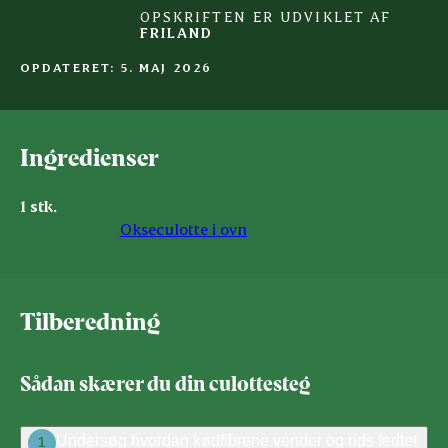
OPSKRIFTEN ER UDVIKLET AF
FRILAND
OPDATERET: 5. MAJ 2026
Ingredienser
1 stk.
Okseculotte i ovn
Tilberedning
Sådan skærer du din culottesteg
Undersøg hvordan kødfibrene vender og rids fedtet
1